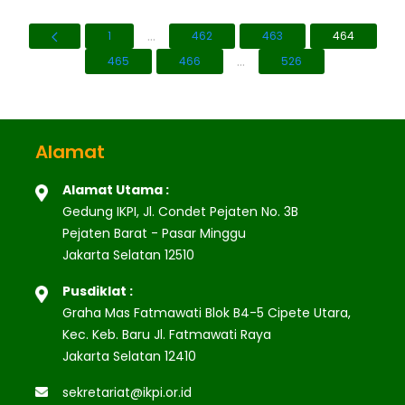
...
1
462
463
464
...
465
466
526
Alamat
Alamat Utama :
Gedung IKPI, Jl. Condet Pejaten No. 3B
Pejaten Barat - Pasar Minggu
Jakarta Selatan 12510
Pusdiklat :
Graha Mas Fatmawati Blok B4-5 Cipete Utara,
Kec. Keb. Baru Jl. Fatmawati Raya
Jakarta Selatan 12410
sekretariat@ikpi.or.id