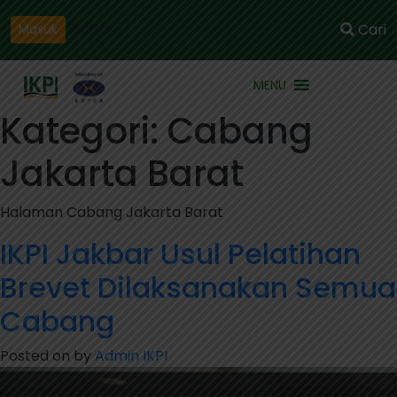
Daftar
Cari
Masuk
MENU
Kategori:
Cabang
Jakarta Barat
Halaman Cabang Jakarta Barat
IKPI Jakbar Usul Pelatihan
Brevet Dilaksanakan Semua
Cabang
Posted on
by
Admin IKPI