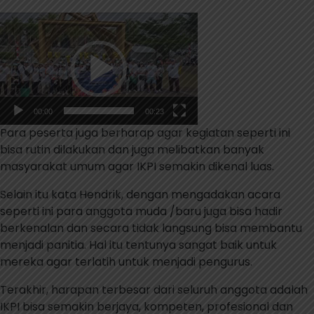
Pemutar
Video
00:00
00:23
Para peserta juga berharap agar kegiatan seperti ini
bisa rutin dilakukan dan juga melibatkan banyak
masyarakat umum agar IKPI semakin dikenal luas.
Selain itu kata Hendrik, dengan mengadakan acara
seperti ini para anggota muda /baru juga bisa hadir
berkenalan dan secara tidak langsung bisa membantu
menjadi panitia. Hal itu tentunya sangat baik untuk
mereka agar terlatih untuk menjadi pengurus.
Terakhir, harapan terbesar dari seluruh anggota adalah
IKPI bisa semakin berjaya, kompeten, profesional dan