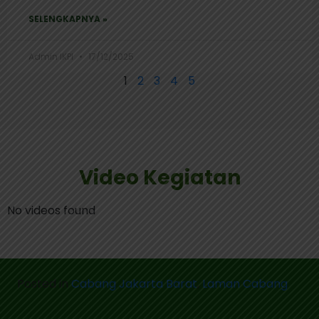
SELENGKAPNYA »
Admin IKPI
17/12/2025
1
2
3
4
5
Video Kegiatan
No videos found
Posted in
Cabang Jakarta Barat
,
Laman Cabang