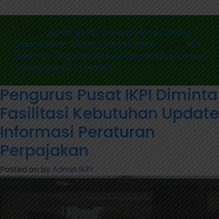
Posted in
Berita
,
Berita Cabang
,
Berita Cabang
Jakarta Barat
,
Cabang Jakarta Barat
Tagged
IKPI
Jakbar Usul Pelatihan Brevet Dilaksanakan Semua
Cabang
Leave a Comment
Pengurus Pusat IKPI Diminta
Fasilitasi Kebutuhan Update
Informasi Peraturan
Perpajakan
Posted on
by
Admin IKPI