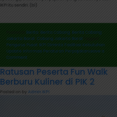
IKPI itu sendiri. (bl)
Posted in
Berita
,
Berita Cabang
,
Berita Cabang
Jakarta Barat
,
Cabang Jakarta Barat
Tagged
Pengurus Pusat IKPI Diminta Fasilitasi Kebutuhan
Update Informasi Peraturan Perpajakan
Leave a
Comment
Ratusan Peserta Fun Walk
Berburu Kuliner di PIK 2
Posted on
by
Admin IKPI