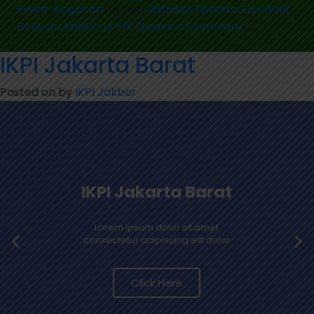
Event
,
Kegiatan
Tagged
Ratusan Peserta Fun Walk
Berburu Kuliner di PIK 2
Leave a Comment
IKPI Jakarta Barat
Posted on
by
IKPI Jakbar
IKPI Jakarta Barat
Lorem ipsum dolor sit amet
consectetur adipiscing elit dolor
Click Here