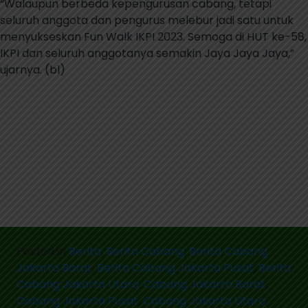
“Walaupun berbeda kepengurusan cabang, tetapi
seluruh anggota dan pengurus melebur jadi satu untuk
menyukseskan Fun Walk IKPI 2023. Semoga di HUT ke-58,
IKPI dan seluruh anggotanya semakin Jaya Jaya Jaya,”
ujarnya. (bl)
Posted in
Berita
,
Berita Cabang
,
Berita Cabang
Jakarta Barat
,
Berita Cabang Jakarta Pusat
,
Berita
Cabang Jakarta Utara
,
Cabang Jakarta Barat
,
Cabang Jakarta Pusat
,
Cabang Jakarta Utara
,