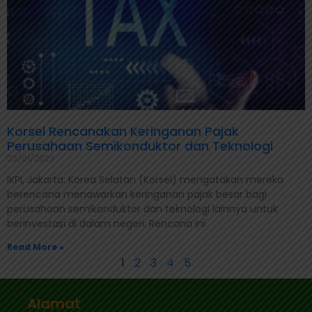
Korsel Rencanakan Keringanan Pajak
Perusahaan Semikonduktor dan Teknologi
03/01/2023
IKPI, Jakarta: Korea Selatan (Korsel) mengatakan mereka
berencana menawarkan keringanan pajak besar bagi
perusahaan semikonduktor dan teknologi lainnya untuk
berinvestasi di dalam negeri. Rencana ini
Read More »
1
2
3
4
5
Alamat