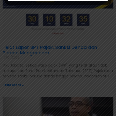
Telat Lapor SPT Pajak, Sanksi Denda dan
Pidana Mengancam
10/01/2023
IKPI, Jakarta: Setiap wajib pajak (WP) yang telat atau tidak
melaporkan Surat Pemberitahuan Tahunan (SPT) Pajak akan
terkena sanksi berupa denda hingga pidana. Pelaporan SPT
Read More »