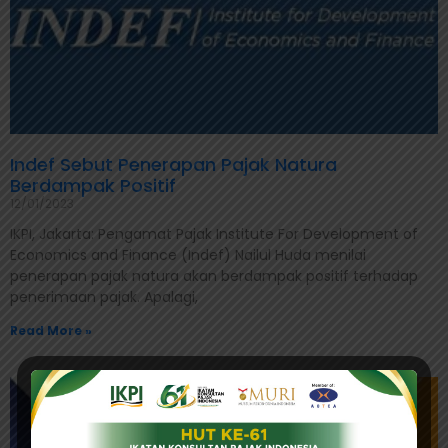
Indef Sebut Penerapan Pajak Natura
Berdampak Positif
12/01/2023
IKPI, Jakarta: Pengamat Pajak Institute For Development of
Economics and Finance (Indef) Nailul Huda menilai
penerapan pajak natura akan berdampak positif terhadap
penerimaan pajak. Apalagi,
Read More »