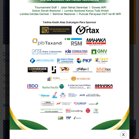
DJP Imbau Wajib Pajak Lakukan Validasi NIK
Sebelum Lapor SPT Tahunan
12/01/2023
IKPI, Jakarta: Direktorat Jenderal Pajak (DJP) Kementerian
Keuangan mulai 1 Januari 2024 akan menggunakan Nomor
Induk Kependudukan (NIK) sebagai Nomor Pokok Wajib Pajak
(NPWP) dalam
Read More »