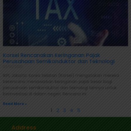
Korsel Rencanakan Keringanan Pajak
Perusahaan Semikonduktor dan Teknologi
03/01/2023
IKPI, Jakarta: Korea Selatan (Korsel) mengatakan mereka
berencana menawarkan keringanan pajak besar bagi
perusahaan semikonduktor dan teknologi lainnya untuk
berinvestasi di dalam negeri. Rencana ini
Read More »
1
2
3
4
5
Address