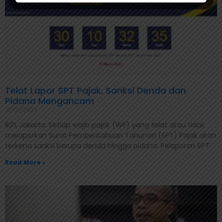
Telat Lapor SPT Pajak, Sanksi Denda dan
Pidana Mengancam
10/01/2023
IKPI, Jakarta: Setiap wajib pajak (WP) yang telat atau tidak
melaporkan Surat Pemberitahuan Tahunan (SPT) Pajak akan
terkena sanksi berupa denda hingga pidana. Pelaporan SPT
Read More »