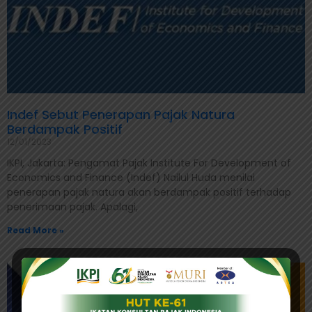
Indef Sebut Penerapan Pajak Natura
Berdampak Positif
12/01/2023
IKPI, Jakarta: Pengamat Pajak Institute For Development of
Economics and Finance (Indef) Nailul Huda menilai
penerapan pajak natura akan berdampak positif terhadap
penerimaan pajak. Apalagi,
Read More »