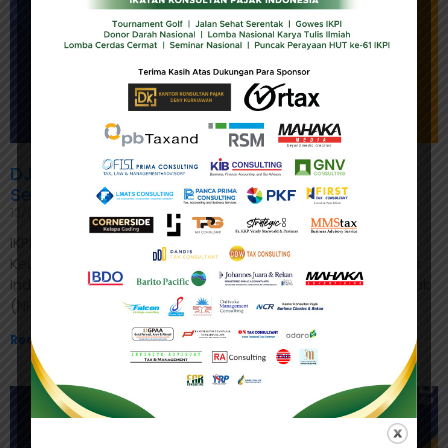
DJP Imbau Wajib Pajak Lakukan Validasi NIK
Sebelum Lapor SPT Tahunan
12/01/2023
IKPI, Jakarta: Direktorat Jenderal Pajak (DJP) Kementerian
Keuangan mulai 1 Januari 2024 akan menggunakan Nomor
Induk Kependudukan (NIK) sebagai Nomor Pokok Wajib Pajak
(NPWP) dalam
Read More »