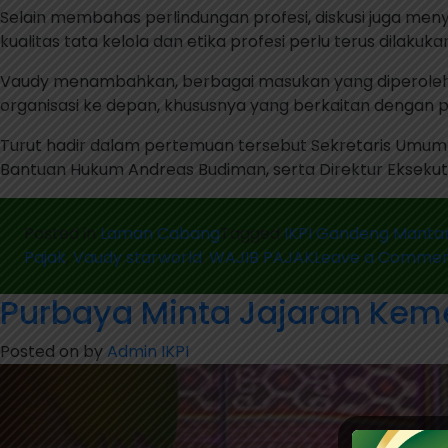
Selain membahas perlindungan profesi, diskusi juga meny
kualitas tata kelola dan etika profesi perlu terus dila
Vaudy menambahkan, berbagai masukan yang diperoleh
organisasi ke depan, khususnya yang berkaitan dengan p
Turut hadir dalam pertemuan tersebut Sekretaris Umum
Bantuan Hukum Andreas Budiman, serta Direktur Eksekutif
Posted in
Laman Cabang
Tagged
IKPI Gandeng Manta
Pajak
,
Vaudy starworld
,
WAJIB PAJAK
Leave a Comme
Purbaya Minta Jajaran Kem
Posted on
by
Admin IKPI