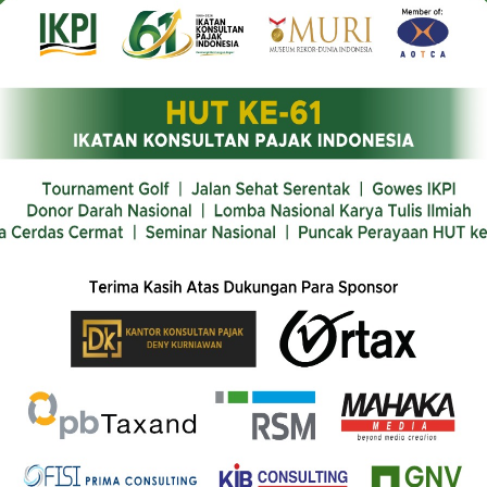
Hamzah,
Perkuat
Integritas
dan
Perlindungan
Konsultan
Pajak