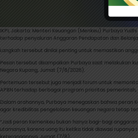
IKPI, Jakarta: Menteri Keuangan (Menkeu) Purbaya Yu
terhadap penyaluran Anggaran Pendapatan dan Belanja
Langkah tersebut dinilai penting untuk memastikan an
Pesan tersebut disampaikan Purbaya saat melakukan ku
Negara Kupang, Jumat (7/8/2026).
Pertemuan tersebut juga menjadi forum untuk memoni
APBN terhadap berbagai program prioritas pemerintah, t
Dalam arahannya, Purbaya menegaskan bahwa peran Ke
agar kredibilitas pengelolaan keuangan negara tetap ter
“Jadi peran Kemenkeu bukan hanya bagi-bagi anggaran sa
utamanya, karena uang itu ketika tidak diawasi rupanya r
keterangannya, Jumat (7/8).