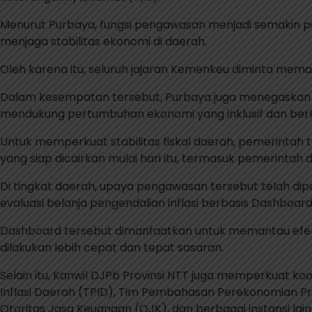
Menurut Purbaya, fungsi pengawasan menjadi semakin 
menjaga stabilitas ekonomi di daerah.
Oleh karena itu, seluruh jajaran Kemenkeu diminta memas
Dalam kesempatan tersebut, Purbaya juga menegaskan ba
mendukung pertumbuhan ekonomi yang inklusif dan berk
Untuk memperkuat stabilitas fiskal daerah, pemerintah
yang siap dicairkan mulai hari itu, termasuk pemerintah 
Di tingkat daerah, upaya pengawasan tersebut telah dip
evaluasi belanja pengendalian inflasi berbasis Dashboard 
Dashboard tersebut dimanfaatkan untuk memantau efekti
dilakukan lebih cepat dan tepat sasaran.
Selain itu, Kanwil DJPb Provinsi NTT juga memperkuat k
Inflasi Daerah (TPID), Tim Pembahasan Perekonomian Prov
Otoritas Jasa Keuangan (OJK), dan berbagai instansi lain