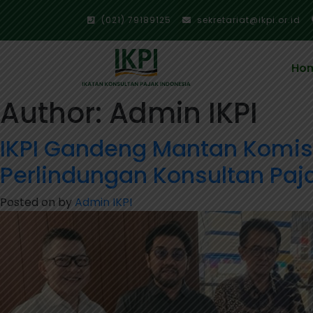
(021) 79189125
sekretariat@ikpi.or.id
Ho
Author:
Admin IKPI
IKPI Gandeng Mantan Komisi
Perlindungan Konsultan Paj
Posted on
by
Admin IKPI