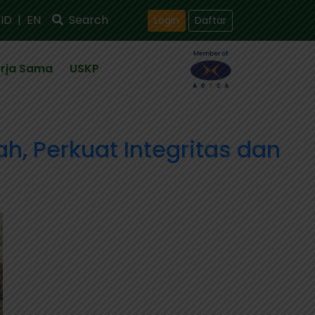
ID
|
EN
Search
Login
Daftar
rja Sama
USKP
, Perkuat Integritas dan