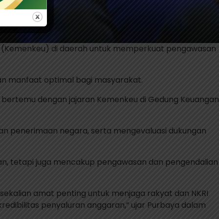
gan (Kemenkeu) di daerah untuk memperkuat pengawasan
an manfaat optimal bagi masyarakat.
an bertemu dengan jajaran Kemenkeu di Gedung Keuangan
an penerimaan negara, serta mengevaluasi dukungan
n, tetapi juga mencakup pengawasan dan pengendalian
 sekalian amat penting untuk menjaga rakyat dan NKRI
kredibilitas penyaluran anggaran,” ujar Purbaya dalam