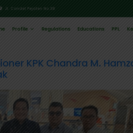
Jl. Condet Pejaten No.3B
me
Profile
Regulations
Educations
PPL
Ke
oner KPK Chandra M. Hamzah
ak