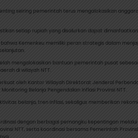
penting seiring pemerintah terus mengalokasikan angg
tikan setiap rupiah yang disalurkan dapat dimanfaatkan 
hwa Kemenkeu memiliki peran strategis dalam menjaga s
elanjutan.
 telah mengalokasikan bantuan pemerintah pusat sebesar
daerah di wilayah NTT.
erkuat oleh Kantor Wilayah Direktorat Jenderal Perbend
Monitoring Belanja Pengendalian Inflasi Provinsi NTT.
vitas belanja, tren inflasi, sekaligus memberikan reko
oordinasi dengan berbagai pemangku kepentingan melalui
insi NTT, serta koordinasi bersama Pemerintah Provinsi N
nya.