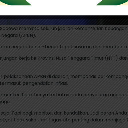
dhi Sadewa meminta seluruh jajaran Kementerian Keuan
 Negara (APBN).
ggaran negara benar-benar tepat sasaran dan memberik
njungan kerja ke Provinsi Nusa Tenggara Timur (NTT) d
tor pelaksanaan APBN di daerah, membahas perkembang
ermasuk pengendalian inflasi.
menkeu tidak hanya terbatas pada penyaluran anggara
jaga.
ja. Tapi bagi, monitor, dan kendalikan. Jadi peran Anda
akyat tidak suka. Jadi tugas kita penting dalam menjaga 