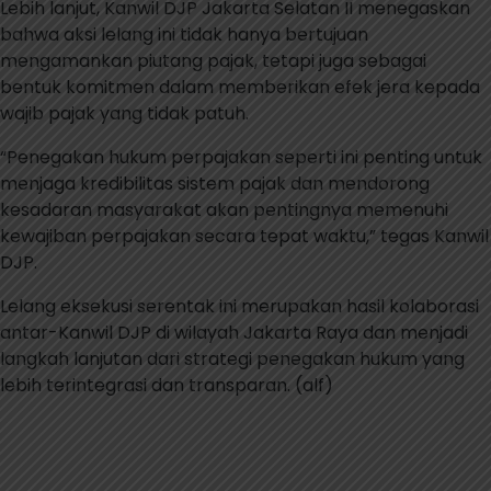
Lebih lanjut, Kanwil DJP Jakarta Selatan II menegaskan
bahwa aksi lelang ini tidak hanya bertujuan
mengamankan piutang pajak, tetapi juga sebagai
bentuk komitmen dalam memberikan efek jera kepada
wajib pajak yang tidak patuh.
“Penegakan hukum perpajakan seperti ini penting untuk
menjaga kredibilitas sistem pajak dan mendorong
kesadaran masyarakat akan pentingnya memenuhi
kewajiban perpajakan secara tepat waktu,” tegas Kanwil
DJP.
Lelang eksekusi serentak ini merupakan hasil kolaborasi
antar-Kanwil DJP di wilayah Jakarta Raya dan menjadi
langkah lanjutan dari strategi penegakan hukum yang
lebih terintegrasi dan transparan. (alf)