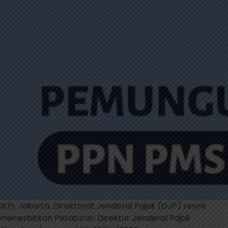
IKPI, Jakarta: Direktorat Jenderal Pajak (DJP) resmi
menerbitkan Peraturan Direktur Jenderal Pajak