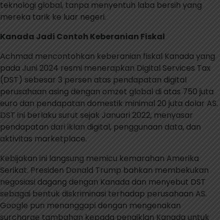
teknologi global, tanpa menyentuh laba bersih yang
mereka tarik ke luar negeri.
Kanada Jadi Contoh Keberanian Fiskal
Achmad mencontohkan keberanian fiskal Kanada yang
pada Juni 2024 resmi menerapkan Digital Services Tax
(DST) sebesar 3 persen atas pendapatan digital
perusahaan asing dengan omzet global di atas 750 juta
euro dan pendapatan domestik minimal 20 juta dolar AS.
DST ini berlaku surut sejak Januari 2022, menyasar
pendapatan dari iklan digital, penggunaan data, dan
aktivitas marketplace.
Kebijakan ini langsung memicu kemarahan Amerika
Serikat. Presiden Donald Trump bahkan membekukan
negosiasi dagang dengan Kanada dan menyebut DST
sebagai bentuk diskriminasi terhadap perusahaan AS.
Google pun menanggapi dengan mengenakan
surcharge tambahan kepada pengiklan Kanada untuk