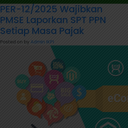
PER-12/2025 Wajibkan
Status
Pembayaran
PMSE Laporkan SPT PPN
Pajak
Kini
Setiap Masa Pajak
Semudah
Sentuhan
Posted on
by
Admin IKPI
Jari,
Ini
Panduannya