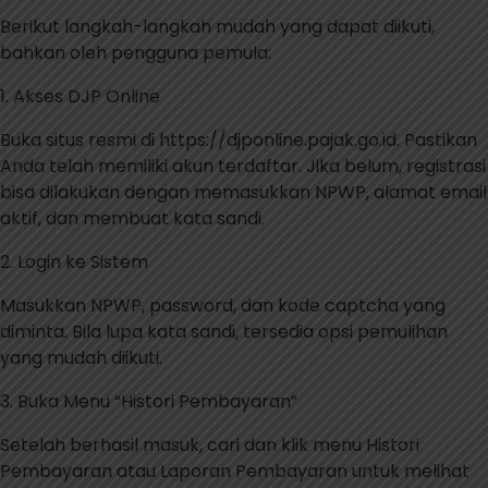
Berikut langkah-langkah mudah yang dapat diikuti,
bahkan oleh pengguna pemula:
1. Akses DJP Online
Buka situs resmi di https://djponline.pajak.go.id. Pastikan
Anda telah memiliki akun terdaftar. Jika belum, registrasi
bisa dilakukan dengan memasukkan NPWP, alamat email
aktif, dan membuat kata sandi.
2. Login ke Sistem
Masukkan NPWP, password, dan kode captcha yang
diminta. Bila lupa kata sandi, tersedia opsi pemulihan
yang mudah diikuti.
3. Buka Menu “Histori Pembayaran”
Setelah berhasil masuk, cari dan klik menu Histori
Pembayaran atau Laporan Pembayaran untuk melihat