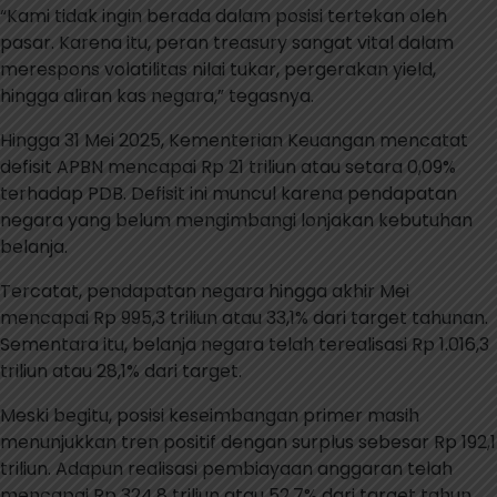
“Kami tidak ingin berada dalam posisi tertekan oleh
pasar. Karena itu, peran treasury sangat vital dalam
merespons volatilitas nilai tukar, pergerakan yield,
hingga aliran kas negara,” tegasnya.
Hingga 31 Mei 2025, Kementerian Keuangan mencatat
defisit APBN mencapai Rp 21 triliun atau setara 0,09%
terhadap PDB. Defisit ini muncul karena pendapatan
negara yang belum mengimbangi lonjakan kebutuhan
belanja.
Tercatat, pendapatan negara hingga akhir Mei
mencapai Rp 995,3 triliun atau 33,1% dari target tahunan.
Sementara itu, belanja negara telah terealisasi Rp 1.016,3
triliun atau 28,1% dari target.
Meski begitu, posisi keseimbangan primer masih
menunjukkan tren positif dengan surplus sebesar Rp 192,1
triliun. Adapun realisasi pembiayaan anggaran telah
mencapai Rp 324,8 triliun atau 52,7% dari target tahun