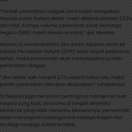
“Terkait penerbitan obligasi, kami sudah sampaikan
kepada pasar bahwa defisit masih dibiayai sebesar 2,53%
dari PDB. Artinya, volume penerbitan surat berharga
negara (SBN) masih sesuai rencana,” ujar Menkeu.
Namun, ia menambahkan, jika dalam laporan resmi ke
Dewan Perwakilan Rakyat (DPR) nanti terjadi pelebaran
defisit, maka pemerintah akan menyesuaikan jumlah
penerbitan obligasi.
“Jika defisit naik menjadi 2,7% seperti tahun lalu, maka
jumlah penerbitan SBN akan disesuaikan,” tambahnya.
Sri Mulyani juga menyoroti pentingnya manajemen kas
negara yang kuat, terutama di tengah dinamika
eksternal yang tidak menentu. Menurutnya, pemerintah
telah menyiapkan cadangan kas sebagai bagian dari
strategi menjaga stabilitas fiskal.