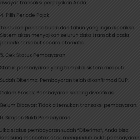
riwayat transaksi perpajakan Anda.
4. Pilih Periode Pajak
Tentukan periode bulan dan tahun yang ingin diperiksa.
Sistem akan menyajikan seluruh data transaksi pada
periode tersebut secara otomatis.
5. Cek Status Pembayaran
Status pembayaran yang tampil di sistem meliputi:
Sudah Diterima: Pembayaran telah dikonfirmasi DJP.
Dalam Proses: Pembayaran sedang diverifikasi.
Belum Dibayar: Tidak ditemukan transaksi pembayaran.
6. Simpan Bukti Pembayaran
Jika status pembayaran sudah “Diterima”, Anda bisa
langsung mencetak atau mengunduh bukti pembayaran