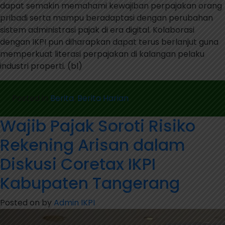
dapat semakin memahami kewajiban perpajakan orang
pribadi serta mampu beradaptasi dengan perubahan
sistem administrasi pajak di era digital. Kolaborasi
dengan IKPI pun diharapkan dapat terus berlanjut guna
memperkuat literasi perpajakan di kalangan pelaku
industri properti. (bl)
Posted in
Berita
,
Berita Harian
Wajib Pajak Soroti Risiko
Rekening Arisan dalam
Diskusi Coretax IKPI
Kabupaten Tangerang
Posted on
by
Admin IKPI