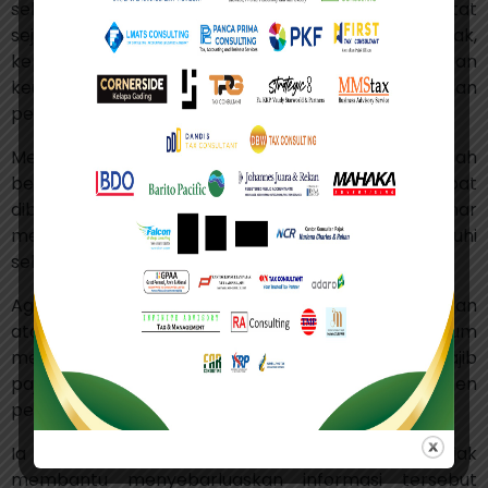
selama ini berlaku, regulasi baru juga memperketat
sejumlah ketentuan terkait tunggakan pajak,
kepatuhan pembayaran, hasil audit laporan
keuangan, hingga rekam jejak pemeriksaan
perpajakan.
Melalui penyempurnaan tersebut, pemerintah
berharap fasilitas pengembalian pendahuluan dapat
diberikan kepada wajib pajak yang benar-benar
memiliki tingkat kepatuhan tinggi dan memenuhi
seluruh persyaratan administrasi yang ditetapkan.
Agus mengatakan DJP akan melakukan penelitian
atas setiap permohonan yang masuk sebelum
menerbitkan keputusan penetapan. Karena itu, wajib
pajak diminta memastikan seluruh dokumen
pendukung telah lengkap dan sesuai ketentuan.
Ia juga meminta asosiasi dan konsultan pajak
membantu menyebarluaskan informasi tersebut