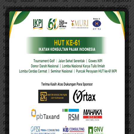
“Yang sudah memiliki SK 17C harus mengajukan
kembali. Waktunya hanya 1 Juni sampai 10 Juni 2026,”
kata Agus.
Menurut dia, kesempatan tersebut perlu
dimanfaatkan dengan baik karena setelah periode itu
berakhir, pengajuan penetapan WP Kriteria Tertentu
baru akan dibuka kembali pada awal tahun
berikutnya.
Agus mengingatkan bahwa status WP Kriteria
Tertentu memiliki peran penting bagi wajib pajak yang
ingin memanfaatkan fasilitas pengembalian
pendahuluan kelebihan pembayaran pajak. Oleh
karena itu, kelengkapan dokumen dan pemenuhan
seluruh persyaratan harus segera dipersiapkan.
PMK 28 Tahun 2026 sendiri membawa sejumlah
perubahan dalam penetapan WP Kriteria Tertentu.
Selain mempertahankan syarat kepatuhan yang