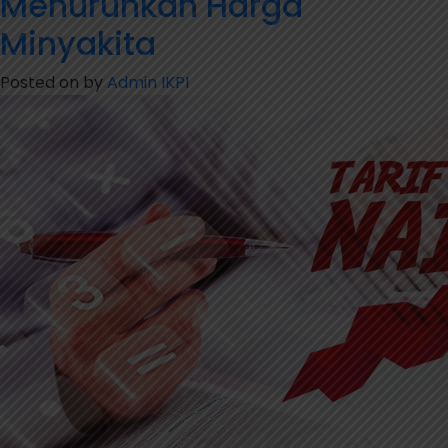
Menurunkan Harga
Sumsel
Minyakita
Babel
atas
Posted on
by
Admin IKPI
Dukungan
dan
Kerja
Sama
Strategis