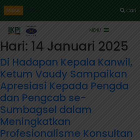
Daftar
Cari
Masuk
MENU
Hari:
14 Januari 2025
Di Hadapan Kepala Kanwil,
Ketum Vaudy Sampaikan
Apresiasi Kepada Pengda
dan Pengcab se-
Sumbagsel dalam
Meningkatkan
Profesionalisme Konsultan