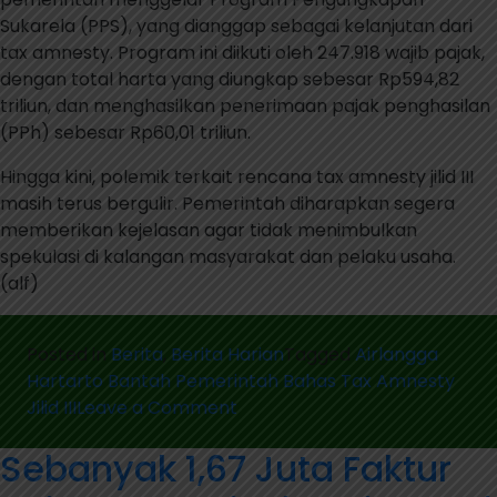
Sukarela (PPS), yang dianggap sebagai kelanjutan dari
tax amnesty. Program ini diikuti oleh 247.918 wajib pajak,
dengan total harta yang diungkap sebesar Rp594,82
triliun, dan menghasilkan penerimaan pajak penghasilan
(PPh) sebesar Rp60,01 triliun.
Hingga kini, polemik terkait rencana tax amnesty jilid III
masih terus bergulir. Pemerintah diharapkan segera
memberikan kejelasan agar tidak menimbulkan
spekulasi di kalangan masyarakat dan pelaku usaha.
(alf)
Posted in
Berita
,
Berita Harian
Tagged
Airlangga
Hartarto Bantah Pemerintah Bahas Tax Amnesty
on
Jilid III
Leave a Comment
Airlangga
Sebanyak 1,67 Juta Faktur
Hartarto
Bantah