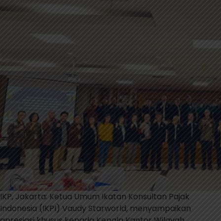
Su
da
Me
Pro
Kon
Paj
IKP, Jakarta: Ketua Umum Ikatan Konsultan Pajak
Indonesia (IKPI) Vaudy Starworld, menyampaikan
apresiasi khusus kepada Kepala Kantor Wilayah