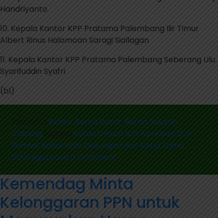
Handriyanto
10. Kepala Kantor KPP Pratama Palembang Ilir Timur
Albert Rinus Halomoan Saragi Siallagan
11. Kepala Kantor KPP Pratama Palembang Seberang Ulu
Syarifuddin Syafri
(bl)
Posted in
Berita
,
Berita Pusat
,
Berita Seluruh
Cabang
Tagged
Ketua Umum IKPI Apresiasi DJP
Sumsel Babel atas Dukungan dan Kerja Sama
on
Strategis
Leave a Comment
Ketua
Kemendag Minta
Umum
IKPI
Kelonggaran PPN untuk
Apresiasi
DJP