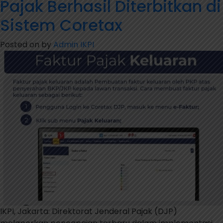
Pajak Berhasil Diterbitkan di
Pemerintah
Bahas
Sistem Coretax
Tax
Amnesty
Posted on
by
Admin IKPI
Jilid
III
IKPI, Jakarta: Direktorat Jenderal Pajak (DJP)