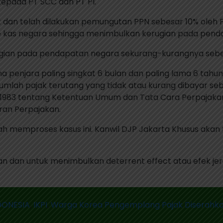
epada PT SCC dan PT PI.
ak dan telah dilakukan pemungutan PPN sebesar 10% oleh 
kas negara sehingga menimbulkan kerugian pada pendap
ian pada pendapatan negara sekurang-kurangnya sebesa
penjara paling singkat 6 bulan dan paling lama 6 tahun d
 jumlah pajak terutang yang tidak atau kurang dibayar s
un 1983 tentang Ketentuan Umum dan Tata Cara Perpajak
ran Perpajakan.
lah memproses kasus ini. Kanwil DJP Jakarta Khusus aka
dilan dan untuk menimbulkan deterrent effect atau efek
DONESIA
,
IKPI
,
Warga Korea Pengemplang Pajak Diserahkan