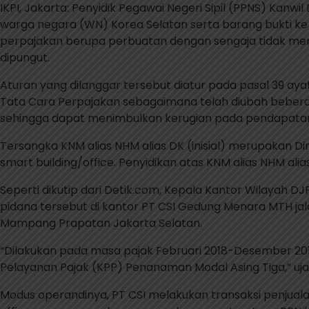
IKPI, Jakarta: Penyidik Pegawai Negeri Sipil (PPNS) Kan
warga negara (WN) Korea Selatan serta barang bukti ke 
perpajakan berupa perbuatan dengan sengaja tidak men
dipungut.
Aturan yang dilanggar tersebut diatur pada pasal 39 ay
Tata Cara Perpajakan sebagaimana telah diubah bebera
sehingga dapat menimbulkan kerugian pada pendapata
Tersangka KNM alias NHM alias DK (inisial) merupakan 
smart building/office. Penyidikan atas KNM alias NHM ali
Seperti dikutip dari Detik.com, Kepala Kantor Wilayah 
pidana tersebut di kantor PT CSI Gedung Menara MTH jal
Mampang Prapatan Jakarta Selatan.
“Dilakukan pada masa pajak Februari 2018-Desember 2018
Pelayanan Pajak (KPP) Penanaman Modal Asing Tiga,” ujar
Modus operandinya, PT CSI melakukan transaksi penjuala