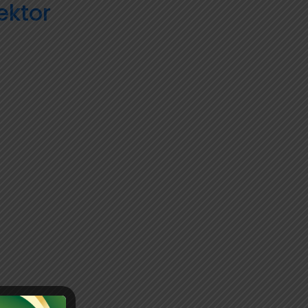
ektor
Korea
Pengemplang
Pajak
Diserahkan
ke
Kejari
Jaksel