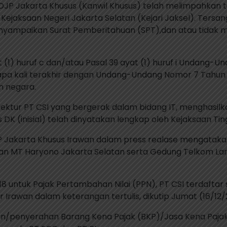
wil DJP Jakarta Khusus (Kanwil Khusus) telah melimpahkan
Kejaksaan Negeri Jakarta Selatan (Kejari Jaksel). Tersa
yampaikan Surat Pemberitahuan (SPT),dan atau tidak m
at (1) huruf c dan/atau Pasal 39 ayat (1) huruf i Undan
pa kali terakhir dengan Undang-Undang Nomor 7 Tahun 2
n negara.
Direktur PT CSI yang bergerak dalam bidang IT, mengha
as DK (inisial) telah dinyatakan lengkap oleh Kejaksaan T
DJP Jakarta Khusus Irawan dalam press realase mengatak
an MT Haryono Jakarta Selatan serta Gedung Telkom Land
 untuk Pajak Pertambahan Nilai (PPN), PT CSI terdaftar
 Irawan dalam keterangan tertulis, dikutip Jumat (16/12/
n/penyerahan Barang Kena Pajak (BKP)/Jasa Kena Pajak(J