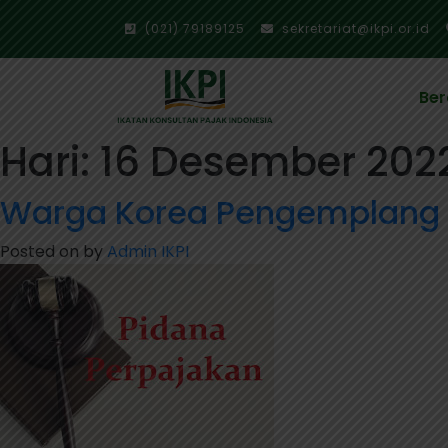
(021) 79189125
sekretariat@ikpi.or.id
Be
Hari:
16 Desember 202
Warga Korea Pengemplang Pa
Posted on
by
Admin IKPI