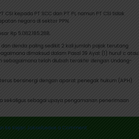
PT CSI kepada PT SCC dan PT PI, namun PT CSI tidak
atan negara di sektor PPN.
r Rp 5.062.185.268.
an denda paling sedikit 2 kali jumlah pajak terutang
ebagaimana dimaksud dalam Pasal 39 Ayat (1) huruf c atau
an sebagaimana telah diubah terakhir dengan Undang-
n terus bersinergi dengan aparat penegak hukum (APH)
 jera sekaligus sebagai upaya pengamanan penerimaan
on
 ke Kejari Jaksel
Leave a Comment
Warga