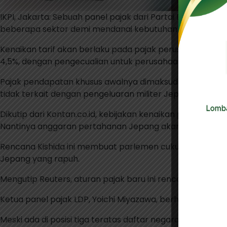
IKPI, Jakarta: Sebuah panel pajak dari Partai Demokrat 
beberapa sektor demi mendanai kebutuhan pertahanan 
Kenaikan tarif akan berlaku pada pajak perusahaan, paj
4,5%, dengan pengecualian untuk perusahaan kecil deng
Pajak pendapatan khusus awalnya dimaksudkan untuk m
tidak terkait dengan pengeluaran militer Jepang.
Dikutip dari Kontan.co.id, kebijakan kenaikan pajak in
Nantinya anggaran pertahanan Jepang akan senilai 2% d
Rencana Kishida ini membuat parlemen cukup retak. B
Jepang yang rapuh.
Mengutip Reuters, aturan pajak baru ini rencananya akan 
Ketua panel pajak LDP, Yoichi Miyazawa, berharap atura
Meski ada di posisi tiga teratas daftar negara dengan