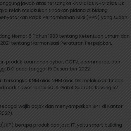
 tanggung jawab atas tersangka KNM alias NHM alias DK
ngka telah melakukan tindakan pidana di bidang
enyetorkan Pajak Pertambahan Nilai (PPN) yang sudah
g-Undang Nomor 6 Tahun 1983 tentang Ketentuan Umum dan
021 tentang Harmonisasi Peraturan Perpajakan,
silkan produk keamanan cyber, CCTV, ecommerce, dan
inggi DKI pada tanggal 15 Desember 2022.
an tersangka KNM alias NHM alias DK melakukan tindak
mark Tower lantai 50 Jl. Gatot Subroto Kavling 52
 sebagai wajib pajak dan menyampaikan SPT di Kantor
2022).
KP) berupa produk dan jasa IT, yaitu smart building