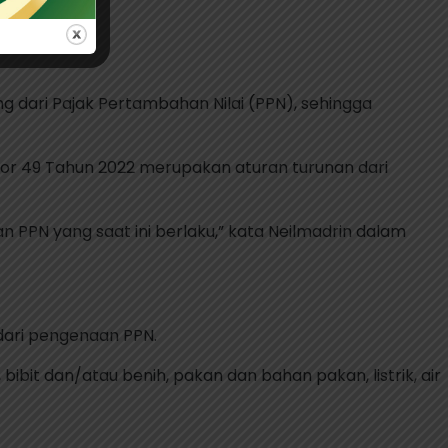
Sektor
 dari Pajak Pertambahan Nilai (PPN), sehingga
or 49 Tahun 2022 merupakan aturan turunan dari
PN yang saat ini berlaku,” kata Neilmadrin dalam
dari pengenaan PPN.
 bibit dan/atau benih, pakan dan bahan pakan, listrik, air