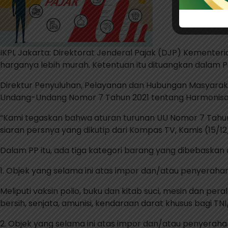
IKPI, Jakarta: Direktorat Jenderal Pajak (DJP) Kement
harganya lebih murah. Ketentuan itu dituangkan dalam 
Direktur Penyuluhan, Pelayanan dan Hubungan Masyara
Undang-Undang Nomor 7 Tahun 2021 tentang Harmonisas
“Kami tegaskan bahwa aturan turunan UU Nomor 7 Tahun
siaran persnya yang dikutip dari Kompas TV, Kamis (15/12
Dalam PP itu, ada tiga kategori barang yang dibebaskan da
1. Objek yang selama ini atas impor dan/atau penyerah
Meliputi vaksin polio, buku dan kitab suci, mesin dan pera
bersih, senjata, amunisi, kendaraan darat khusus bagi TN
2. Objek yang selama ini atas impor dan/atau penyerahan