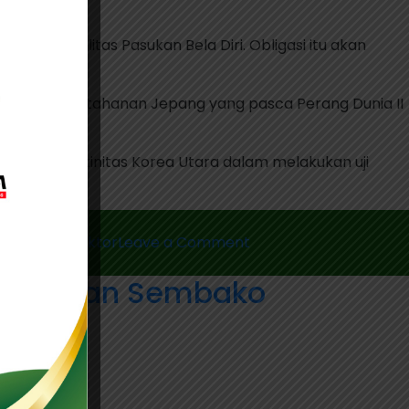
 ke depan.
kan fasilitas Pasukan Bela Diri. Obligasi itu akan
uan militer.
mampuan pertahanan Jepang yang pasca Perang Dunia II
ar Jepang, rutinitas Korea Utara dalam melakukan uji
on
 Sejumlah Sektor
Leave a Comment
Perkuat
ngan dan Sembako
Pertahanan,
Jepang
Naikan
Pajak
di
Sejumlah