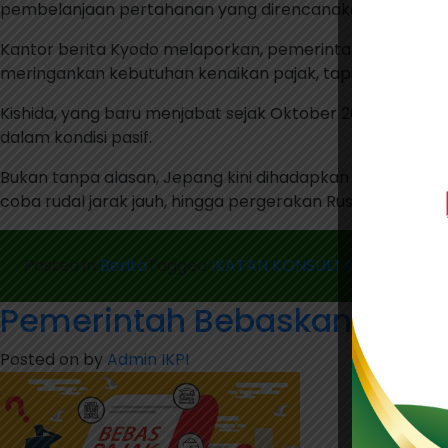
pembelanjaan pertahanan yang direncanakan sebesar 43 tri
Kantor berita Kyodo melaporkan, pemerintah Jepang juga
meringankan kebutuhan kenaikan pajak, tapi akan membu
Kishida, yang baru menjabat sejak Oktober 2021, seja
dalam kondisi pasif.
Bukan tanpa alasan, Jepang kini dihadapkan pada risiko g
coba rudal jarak jauh, hingga pergerakan Rusia yang semaki
Posted in
Berita
Tagged
IKATAN KONSULTAN PAJAK IN
Pemerintah Bebaskan PPN 
Posted on
by
Admin IKPI