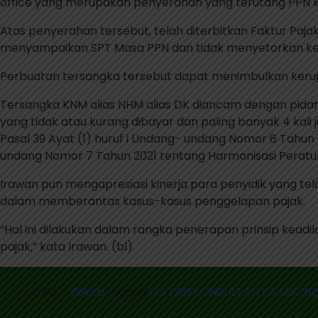
office yang merupakan penyerahan yang terutang PPN k
Atas penyerahan tersebut, telah diterbitkan Faktur Paj
menyampaikan SPT Masa PPN dan tidak menyetorkan ke 
Perbuatan tersangka tersebut dapat menimbulkan kerug
Tersangka KNM alias NHM alias DK diancam dengan pidana 
yang tidak atau kurang dibayar dan paling banyak 4 kali
Pasal 39 Ayat (1) huruf i Undang- undang Nomor 6 Tah
undang Nomor 7 Tahun 2021 tentang Harmonisasi Peratu
Irawan pun mengapresiasi kinerja para penyidik yang te
dalam memberantas kasus-kasus penggelapan pajak.
“Hal ini dilakukan dalam rangka penerapan prinsip kea
pajak,” kata Irawan. (bl)
Posted in
Berita
Tagged
IKATAN KONSULTAN PAJAK IN