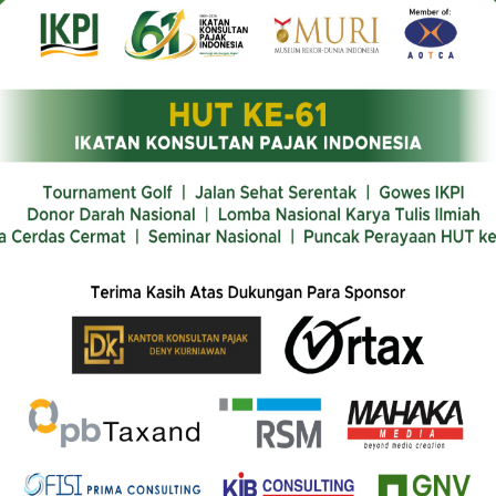
Liberal (LDP) yang berkuasa di Jepang pada hari Kamis (1
negara selama lima tahun ke depan.
ak pendapatan, dan pajak tembakau. Kenaikan pajak peru
an pendapatan tahunan hingga 24 juta yen.
embantu membangun kembali daerah yang terkena gempa 
i merupakan langkah lanjutan dari komitmen Perdana Ment
ari produk domestik bruto (PDB).
anyak anggota parlemen yang keberatan dengan kenaika
mulai tertuang dalam revisi kode pajak tahunan untuk tahu
n ini mendapatkan persetujuan resmi pemerintah pada har
 ekonomi terkuat di dunia, nyatanya Jepang sedang ber