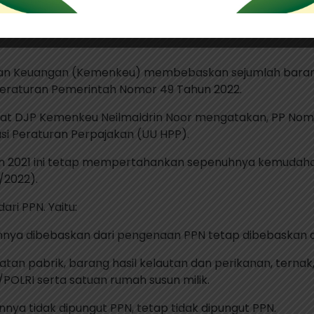
erian Keuangan (Kemenkeu) membebaskan sejumlah barang
Peraturan Pemerintah Nomor 49 Tahun 2022.
kat DJP Kemenkeu Neilmaldrin Noor mengatakan, PP Nom
i Peraturan Perpajakan (UU HPP).
 2021 ini tetap mempertahankan sepenuhnya kemudahan P
/2022).
ri PPN. Yaitu:
annya dibebaskan dari pengenaan PPN tetap dibebaskan 
latan pabrik, barang hasil kelautan dan perikanan, ternak,
I/POLRI serta satuan rumah susun milik.
nya tidak dipungut PPN, tetap tidak dipungut PPN.