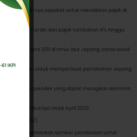
5/12/2022) akhirnya sepakat untuk menaikkan pajak di
sahaan akan terdiri dari pajak tambahan 4% hingga
dan tsunami 2011 di timur laut Jepang, sama sekali
eri Fumio Kishida untuk memperkuat pertahanan Jepang.
n pajak jangka pendek yang dapat merugikan ekonomi
n fiskal berikutnya mulai April 2023.
i Jumat (16/12).
juang untuk mengamankan sumber pendanaan untuk