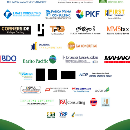
liun yen, atau sekitar Rp 4,919 triliun, untuk lima tahun
 baru mengeluarkan obligasi konstruksi untuk mengembang
at Jepang untuk pertama kalinya berutang untuk keperl
k awal memang bertekad untuk menghidupkan kembali ke
eopolitik dari China yang semakin aktif di perairan sekit
n sulit diprediksi.(bl)
DONESIA
,
IKPI
,
Perkuat Pertahanan Jepang Naikan Pajak di
untuk Pembelian Emas Bata