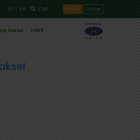
ID
|
EN
Cari
Masuk
Daftar
rja Sama
USKP
aksel