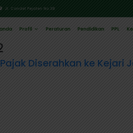
Jl. Condet Pejaten No.3B
randa
Profil
Peraturan
Pendidikan
PPL
Ke
2
jak Diserahkan ke Kejari J