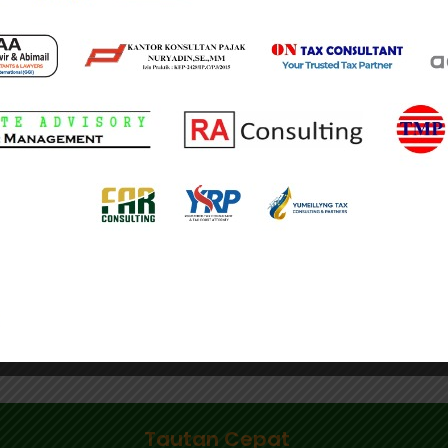
ga pembagian hak pemajakan yang berkeadilan perlu dil
nilai sejalan dengan perkembangan internasional melalui
 hak negara pasar dalam transaksi digital lintas negar
kan perlu terus didorong agar perubahan cara perdagan
tarnegara.
 berlangsung. Pembagian hak pemajakan yang berkeadil
igus mengurangi potensi perang tarif pajak di dunia,” pu
k
pajak digital
Praktisi Sebut Indonesia Berhak Atas Sebagi
Tautan Cepat