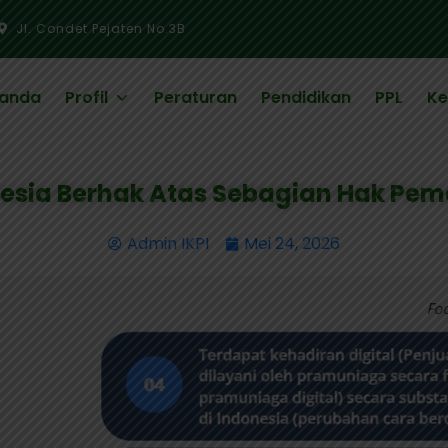
Jl. Condet Pejaten No.3B
randa
Profil
Peraturan
Pendidikan
PPL
Ke
nesia Berhak Atas Sebagian Hak Pem
Admin IKPI
Mei 24, 2026