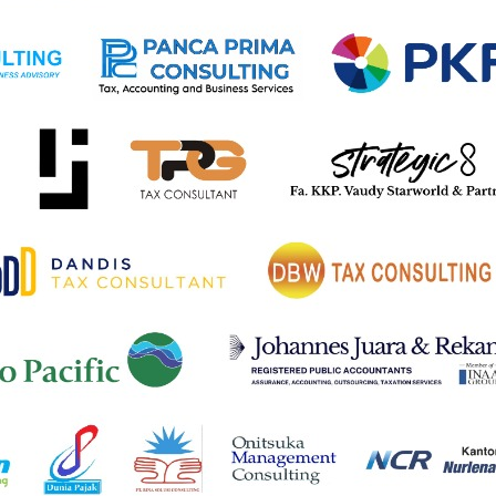
ernet. Ada aktivitas usaha yang nyata, ada pelayan
 selama 24 jam sehari serta 365 hari dalam setahun,” uj
 hukum perpajakan internasional hingga saat ini ma
 mampu menjangkau perubahan besar dalam era digital.
at bukan lagi semata-mata keberadaan kantor secara fis
rus.
h menggantikan peran pramuniaga secara fisik menjadi p
akukan di Indonesia secara digital, maka demi kepastian
ba dari pasar Indonesia memiliki dasar untuk dikenakan p
ndonesia sebagai negara pasar atau yang disebutnya se
misili fisik perusahaan.
ksudkan untuk mengurangi hak negara tempat perusah
g lebih adil dan proporsional.
nakan pajak kepada perusahaan asing. Ini tentang keadil