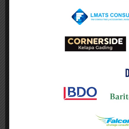
“Ini bukan sekadar persoalan klik int
menghasilkan keuntungan, dan berlangsung
Arifin menjelaskan bahwa perkembangan
konvensional sehingga belum sepenuhnya
Karena itu, menurutnya, yang perlu dilih
berlangsung secara nyata dan terus mene
“Karena substansi pelayanan digital adala
kenyataan aktivitas usaha aktif yang dil
konsumen di Indonesia dan menghasilkan la
Arifin menilai dalam kondisi tersebut I
sebagian hak pemajakan bersama negara do
Menurutnya, konsep tersebut bukan dima
menciptakan pembagian hak pemajakan yan
“Ini bukan Indonesia agresif ingin menge