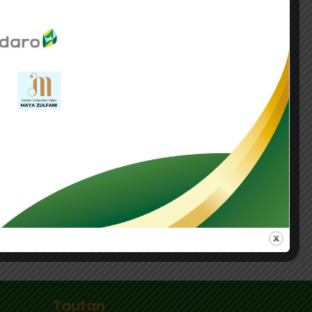
akukan,” tegasnya.
 Pilar Satu OECD dan Article 12B UN Model
a.
gan global tidak menimbulkan ketimpangan
an dan bermartabat perlu dilakukan demi
ngkasnya. (bl)
an Hak Pemajakan Digital Asing
WAJIB PAJAK
Tautan