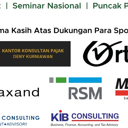
ital dinilai telah mengubah secara mendasar cara per
 identik dengan kehadiran kantor, cabang, maupun tenag
untungan melalui platform digital tanpa perlu hadir s
Halim dalam Focus Group Discussion (FGD) bertajuk “P
 dalam Era Ekonomi Digital)” yang digelar pada Selasa (1
k Usaha Tetap (BUT) dalam OECD Model, UN Model maupun
sional. Karena itu, ukuran utama untuk menentukan h
haan asing yang secara aktif menjalankan usaha di Ind
u tidaknya usaha tersebut diukur dari kehadiran fisik,” kata
gi telah mengubah model perdagangan secara sangat 
aran, atau membangun cabang di suatu negara untuk m
 kini secara substansi telah bergeser menjadi pramunia
sumen.