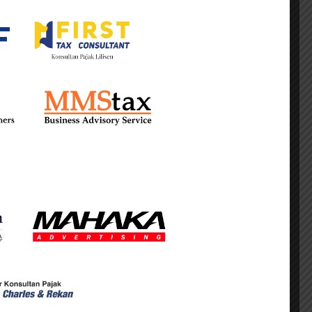
an kepada konsumen, ada transaksi yang
arnya.
sih banyak mengadopsi pola perdagangan
ik, tetapi substansi aktivitas usaha yang
ramuniaga secara digital, dan adanya bukti
 hukum setiap usaha aktif yang menjangkau
ajak,” ujarnya.
bagai domisili digital berhak memperoleh
aan berdomisili secara fisik, melainkan
an dan kepastian hukum. Perdagangan dunia