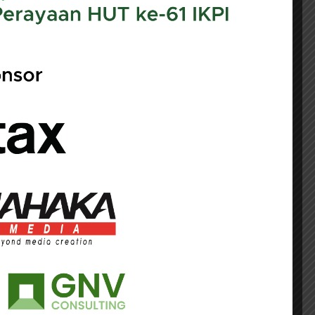
usahaan menjalankan usahanya di berbagai
a pemasaran secara fisik, kini perusahaan
ecara langsung.
otensi Hak Pemajakan Indonesia atas PPh
9/5/2026).
 tax treaty berbagai negara lahir ketika
ak pemajakan selama ini didasarkan pada
onesia dan memperoleh laba dari aktivitas
 Arifin.
cepat. Perusahaan kini tidak lagi harus
emperoleh keuntungan dari pasar negara
ga digital yang bekerja melalui platform,