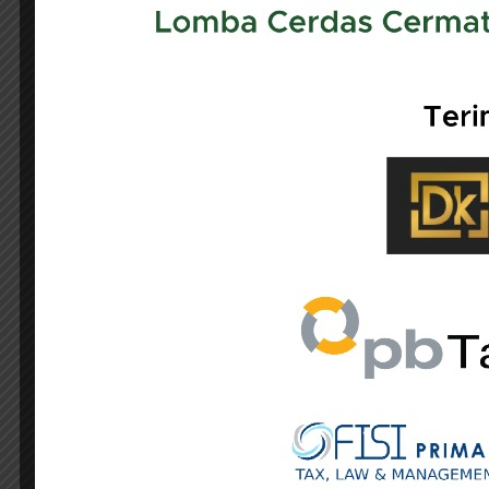
IKPI, Jakarta: Perkembangan ekonomi dig
negara. Jika sebelumnya aktivitas bisnis
dapat menjangkau pasar dan memperoleh ke
Pandangan tersebut disampaikan Arifin 
Digital Asing (Transformasi Hak Pemajakan
Menurut Arifin, selama ini konsep Bentu
pola perdagangan masih bersifat konven
kehadiran fisik perusahaan.
“Prinsipnya, PPh dikenakan kepada perusa
penjualannya. Selama ini indikator aktif ata
Namun, lanjutnya, perkembangan teknolo
membuka kantor, mengirim tenaga pemas
tersebut.
Ia menilai peran pramuniaga secara fisik
aplikasi, dan internet dalam melayani kon