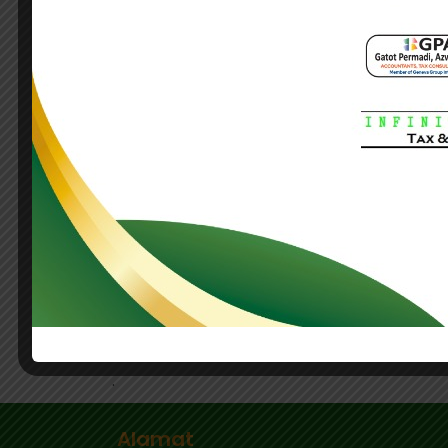
telah berubah secara fundamental, sehing
Ia menambahkan, gagasan tersebut juga di
yang mulai memberikan pengakuan terhadap
Arifin menilai pembaruan sistem perpaja
baru dalam pembagian hak pemajakan an
“Status quo tidak bisa dibiarkan terus
kebaikan semua negara yang terlibat, sekal
Tag Terkait:
arifin halim
IKPI
konsultan pajak
paja
.
Alamat