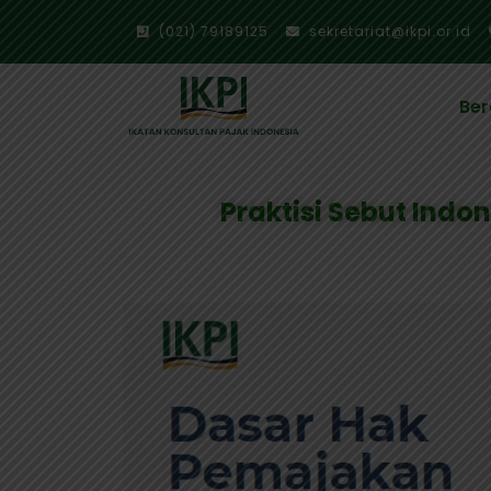
(021) 79189125
sekretariat@ikpi.or.id
Be
Praktisi Sebut Indo