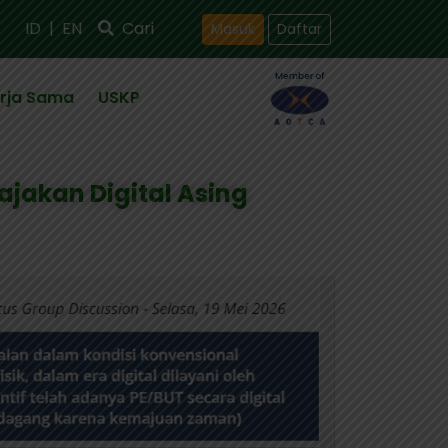
ID
|
EN
Cari
Masuk
Daftar
rja Sama
USKP
ajakan Digital Asing