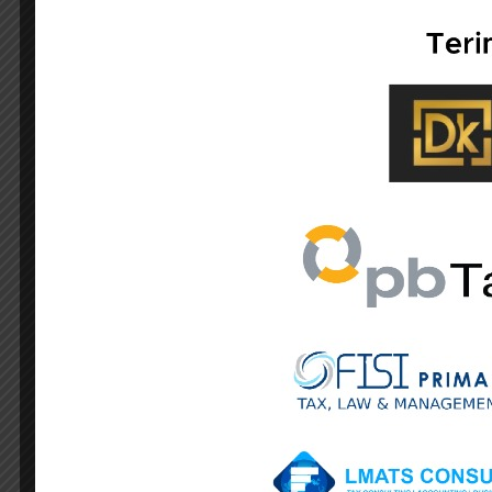
IKPI, Jakarta: Pemerintah memproyeksika
harga komoditas.
Optimisme itu tertuang dalam dokume
memetakan arah kebijakan perpajakan ta
Dalam dokumen tersebut, pemerintah men
tantangan ekonomi dinilai masih besar.
Target tersebut disusun dengan mempert