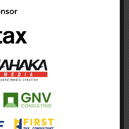
ngah tekanan global dan potensi moderasi
an Fiskal (KEM-PPKF) 2027 yang mulai
njutkan capaian positif pada 2026 meski
 harga komoditas, hingga ketidakpastian