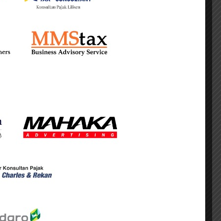
rubahan tatanan dunia yang kemungkinan
F 2027, dikutip Jumat (29/5).
alui mobilisasi pendapatan negara yang
knis perpajakan. Salah satu fokus utama
nomi digital, shadow economy, dan sektor
 Coretax serta penggunaan Compliance Risk
nerimaan negara.
ngkatkan pengawasan kepatuhan terhadap
rang pribadi prominen.
n multidoor untuk meningkatkan efek jera