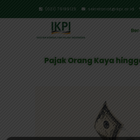
(021) 79189125
sekretariat@ikpi.or.id
Be
Pajak Orang Kaya hingg