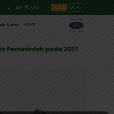
ID
|
EN
Cari
Masuk
Daftar
rja Sama
USKP
an Pemerintah pada 2027