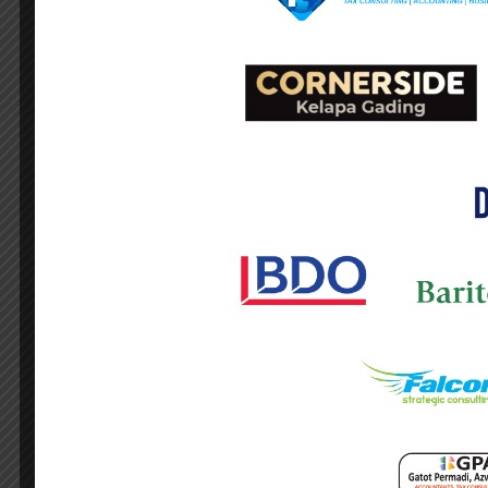
global yang masih berlangsung.
“Penerimaan perpajakan tahun 2027 dip
menimbulkan tekanan terhadap perekonomi
Pemerintah juga menargetkan penerimaa
lebih kuat, efisien, dan efektif.
Untuk mencapai target penerimaan tahun
adalah memperluas basis pajak melalui p
informal lainnya.
Selain itu, pemerintah juga akan memperk
Management Integrated Risk Engine (CRM
Pengawasan terhadap wajib pajak besar
wajib pajak grup, wajib pajak dengan trans
Di sisi penegakan hukum, pemerintah aka
terhadap pelanggaran perpajakan.