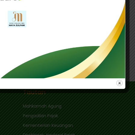
nilai optimalisasi insentif diperlukan untuk
l. (ds)
gawasan Pemerintah pada 2027
Tautan
Mahkamah Agung
Pengadilan Pajak
Kementerian Keuangan