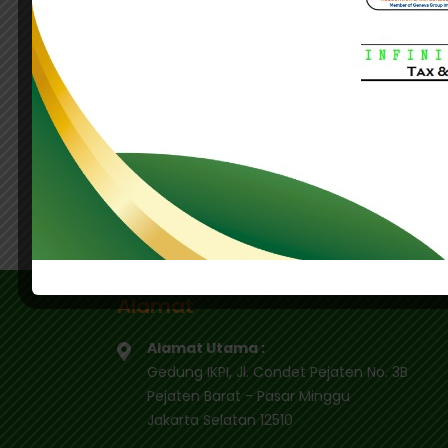
Sementara itu, kebijakan insentif pajak jug
tetap menjaga pertumbuhan ekonomi, daya s
Tag Terkait:
DJP
konsultan pajak
pajak
pajak ora
WAJIB PAJAK
.
Alamat
Alamat Utama :
Gedung IKPI, Jl. Condet Pejaten No. 3B
Pejaten Barat - Pasar Minggu
Jakarta Selatan 12510