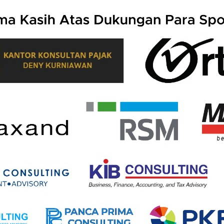
n penerimaan perpajakan pada 2027 tetap tumbuh di te
n Kerangka Ekonomi Makro dan Pokok-Pokok Kebijak
hun depan.
yebut kinerja penerimaan perpajakan 2027 akan mela
imbangkan pertumbuhan ekonomi yang moderat, tekanan