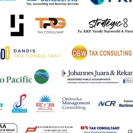
royeksikan juga akan meningkat meskipun terjadi pe
an domestik,” tulis pemerintah dalam dokumen KEM-PPK
n perpajakan tetap mampu menjaga kesehatan APBN mel
 depan, pemerintah menyiapkan sejumlah kebijakan te
emanfaatan data dan teknologi terhadap aktivitas eko
uat administrasi perpajakan melalui optimalisasi sistem
-IRE) guna meningkatkan kepatuhan wajib pajak dan pe
 juga diperketat. Pemerintah menegaskan akan meni
aksi afiliasi atau hubungan istimewa, hingga wajib pajak o
n memperkuat fungsi law enforcement melalui pendekata