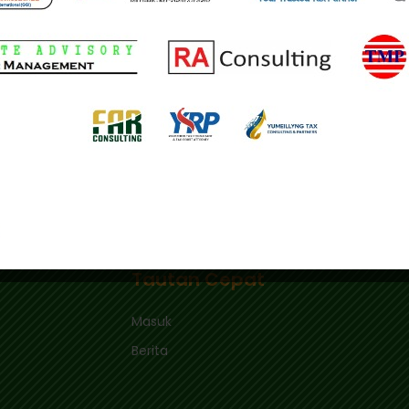
a akan dievaluasi agar lebih tepat sasaran. Pemerintah me
aing usaha, dan iklim investasi di tengah dinamika globa
ng kaya
Pajak Orang Kaya hingga Grup Usaha Jadi Fokus Pen
Tautan Cepat
Masuk
Berita