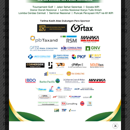
“Tahun lalu saya salah menebak total resistusi yang
keluar. Padahal di rapat sudah saya tanyakan berapa
sih potensinya. Staf saya bilang sedikit. Di akhir tahun
saya baru tahu keluarnya berkali-kali lipat yang
mereka sebutkan,” jelas Purbaya.
Ia menilai kejadian tersebut menjadi pelajaran penting
bagi otoritas pajak untuk memperbaiki sistem
pengawasan sekaligus meningkatkan kualitas
pelaporan. Ke depan, Purbaya menegaskan tidak
boleh ada lagi kesalahan informasi yang berdampak
pada pengambilan kebijakan.
Kementerian Keuangan mencatat nilai restitusi pajak
sepanjang tahun 2025 mencapai Rp 361,2 triliun. Angka
ini melonjak signifikan sebesar 35,94% secara tahunan
(year-on-year/yoy) dibandingkan realisasi restitusi
pada 2024 yang tercatat Rp 265,7 triliun.