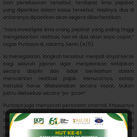
Dari penelusuran tersebut, terdapat lima pejabat
yang diperiksa dalam kasus tersebut. Hasilnya, dua di
antaranya dipastikan akan segera diberhentikan.
“Saya investigasi lima orang pejabat yang paling tinggi
mengeluarkan restitusi, hari ini dua akan saya copot,”
tegas Purbaya di Jakarta, Senin (4/5).
Ia menegaskan, langkah tersebut menjadi sinyal keras
bagi seluruh jajaran agar menjalankan kebijakan
secara disiplin dan tidak berlebihan dalam
mencairkan restitusi pajak. Menurutnya, setiap
instruksi harus dilaksanakan secara tepat, bukan
justru dieksekusi secara “jor-joran”.
Purbaya juga menyoroti persoalan internal, khususnya
terkait lemahnya pelaporan dan ketidakakuratan
data. Ia mengaku sempat keliru memperkirakan total
restitusi karena informasi yang diterima tidak sesuai
dengan kondisi sebenarnya.