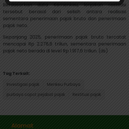
Berdasarkan data Kemenkeu, lonjakan restitusi
tersebut berasal dari selisih antara realisasi
sementara penerimaan pajak bruto dan penerimaan
pajak neto.
Sepanjang 2025, penerimaan pajak bruto tercatat
mencapai Rp 2.278,8 triliun, sementara penerimaan
pajak neto berada di level Rp 1.917,6 triliun. (ds)
Tag Terkait:
Investigasi pajak
Menkeu Purbaya
purbaya copot pejabat pajak
Restitusi pajak
.
Alamat