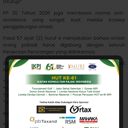
Ditutup*
PP 20 Tahun 2026 juga membawa norma anti-
avoidance yang sangat kuat melalui konsep
penggabungan omzet.
Pasal 57 ayat (2) huruf e menyatakan bahwa omzet
orang pribadi harus digabung dengan seluruh
Perseroan Perorangan yang didirikannya.
Sementara Pasal 58 memperluas agregasi tersebut
hingga mencakup:
* omzet suami;
* omzet istri;
* omzet anak belum dewasa;
* serta seluruh Perseroan Perorangan milik keluarga.
Norma ini secara efektif mengakhiri praktik:
* pemecahan usaha;