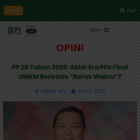
Daftar
Cari
Masuk
MENU
OPINI
PP 20 Tahun 2026: Akhir Era PPh Final
UMKM Berbasis “Batas Waktu”?
Admin IKPI
Juni 4, 2026