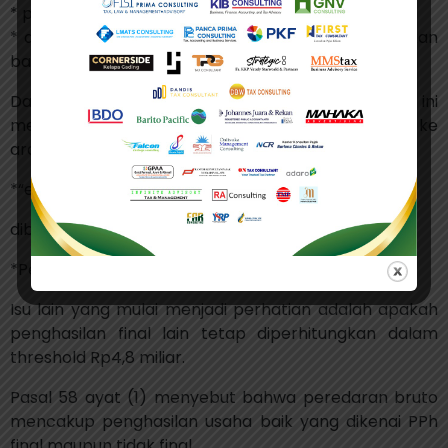
* pemecahan PT Perorangan;
* dan pecah NPWP keluarga untuk mempertahankan
batas Rp4,8 miliar.
Dalam perspektif kebijakan fiskal, langkah ini
menunjukkan bahwa pemerintah mulai bergerak ke
arah pendekatan:
*“economic unity”*
dibanding pendekatan formalistik per entitas.
*Penghasilan Final Lain Juga Berpotensi Dihitung*
Isu lain yang mulai menjadi perhatian adalah apakah
penghasilan final lain tetap diperhitungkan dalam
threshold Rp4,8 miliar.
Pasal 58 ayat (1) menyebut bahwa peredaran bruto
mencakup penghasilan usaha baik yang dikenai PPh
final maupun tidak final.