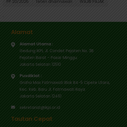
PP 20/2026
teten dharmawan
WAJIB PAJAK
.
Alamat
Alamat Utama :
Gedung IKPI, Jl. Condet Pejaten No. 3B
Pejaten Barat - Pasar Minggu
Jakarta Selatan 12510
Pusdiklat :
Graha Mas Fatmawati Blok B4-5 Cipete Utara,
Kec. Keb. Baru Jl. Fatmawati Raya
Jakarta Selatan 12410
sekretariat@ikpi.or.id
Tautan Cepat