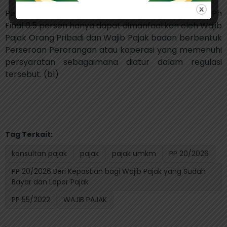
Pemerintah juga menetapkan bahwa fasilitas PPh
Final 0,5 persen hanya dapat dimanfaatkan oleh Wajib
Pajak Orang Pribadi dan Wajib Pajak badan berbentuk
Perseroan Perorangan atau koperasi yang memenuhi
persyaratan sebagaimana diatur dalam regulasi
tersebut. (bl)
Tag Terkait:
konsultan pajak
pajak
pajak umkm
PP 20/2026
PP 20/2026 Beri Kepastian bagi Wajib Pajak yang Sudah
Bayar dan Lapor Pajak
PP 55/2022
WAJIB PAJAK
.