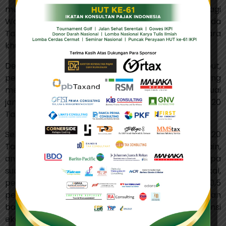
mengenai keberlanjutan pemanfaatan fasilitas bagi
Wajib Pajak yang masa fasilitasnya berakhir pada
Tahun Pajak 2024 dan 2025 belum diatur secara
khusus.
Dengan berlakunya ketentuan peralihan tersebut,
penggunaan fasilitas PPh Final oleh Wajib Pajak yang
memenuhi persyaratan tetap dapat dilakukan sesuai
jangka waktu yang ditetapkan dalam PP Nomor 20
Tahun 2026.
Selain mengatur ketentuan transisi, PP Nomor 20
Tahun 2026 juga memuat sejumlah perubahan lain,
antara lain penegasan bahwa pengeluaran berupa
suap dan gratifikasi tidak dapat menjadi biaya fiskal,
penataan kembali penerima fasilitas PPh Final 0,5
persen, serta perubahan mekanisme penghitungan
batas peredaran bruto melalui pendekatan substansi
ekonomi.