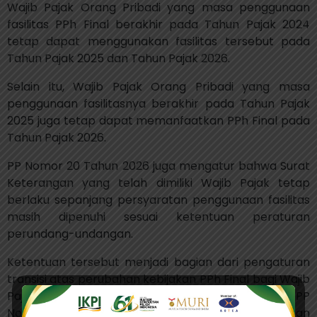
Wajib Pajak Orang Pribadi yang masa penggunaan
fasilitas PPh Final berakhir pada Tahun Pajak 2024
tetap dapat menggunakan fasilitas tersebut pada
Tahun Pajak 2025 dan Tahun Pajak 2026.
Selain itu, Wajib Pajak Orang Pribadi yang masa
penggunaan fasilitasnya berakhir pada Tahun Pajak
2025 juga tetap dapat memanfaatkan PPh Final pada
Tahun Pajak 2026.
PP Nomor 20 Tahun 2026 juga mengatur bahwa Surat
Keterangan yang telah dimiliki Wajib Pajak tetap
berlaku sepanjang persyaratan penggunaan fasilitas
masih dipenuhi sesuai ketentuan peraturan
perundang-undangan.
Ketentuan tersebut menjadi bagian dari pengaturan
transisi atas perubahan kebijakan PPh Final bagi Wajib
Pajak dengan peredaran bruto tertentu. Sebelum PP
Nomor 20 Tahun 2026 diterbitkan, pengaturan