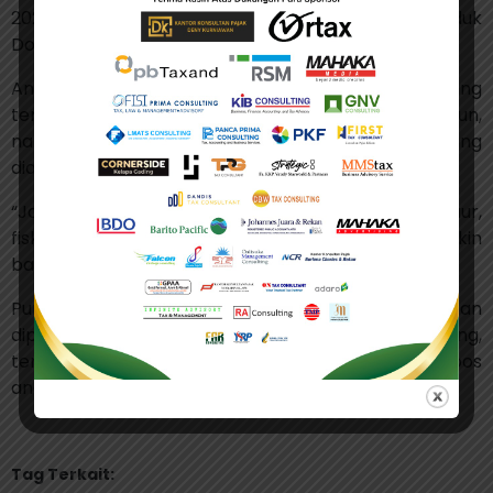
2026 diperkirakan berada di kisaran 0,7% dari Produk
Domestik Bruto (PDB).
Angka ini sedikit lebih lebar dari defisit April yang
terealisasi 0,64% PDB atau setara Rp164,4 triliun,
namun masih jauh di bawah batas aman 3% yang
diamanatkan undang-undang.
“Jadi kalau ada isu pemerintah kebijakannya ngaur,
fiskalnya ugal-ugalan, enggak begitu. Kita makin
bagus,” katanya.
Purbaya menegaskan rincian lengkap akan
dipaparkan dalam publikasi APBN Kita mendatang,
termasuk visualisasi data kinerja fiskal per pos
anggaran. (ds)
Tag Terkait: