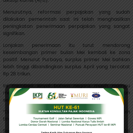
dikutip Kamis (4/6).
Menurutnya, reformasi perpajakan yang sudah
dilakukan pemerintah saat ini telah menghasilkan
peningkatan penerimaan perpajakan yang sangat
signifikan.
Lonjakan penerimaan itu turut mendorong
keseimbangan primer bulan Mei kembali ke zona
positif. Menurut Purbaya, surplus primer Mei bahkan
lebih tinggi dibandingkan surplus April yang tercatat
Rp 28 triliun.
Ini memberi sinyal bahwa negara masih mampu
menutup belanja non-bunga utang dari pendapatan
sendiri.
“Di bulan Mei juga primary surplusnya positif lagi, lebih
tinggi dibanding bulan April,” kata Purbaya.
Secara keseluruhan, defisit APBN hingga akhir Mei