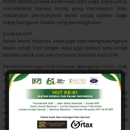
PORO adalah proses konfirmasi data wajib pajak untuk
memastikan bahwa orang yang menelepon atau
melakukan permohonan lewat email, adalah wajib
pajak/pengurus badan yang bersangkutan.
Email ke KPP
Selain lewat telepon, Anda juga bisa menghubunginya
lewat email. Dan jangan lupa juga bahwa satu email
berlaku untuk satu permohonan layanan lupa EFIN.
Permohonan lupa EFIN ini harus dilengkapi PORO. Jadi,
ketika Anda mengirimkan email ke KPP, Anda wajib
menyertakan dokumen di bawah ini:
Scan formulir permohonan EFIN, dan beri centang
pada jenis permohonan cetak ulang. Formulirnya
dapat Anda unduh langsung di
www.pajak.go.id/id/formulir-permohonan-EFIN.
Pastikan nomor telepon dan surel yang ditulis di
formulir masih aktif.