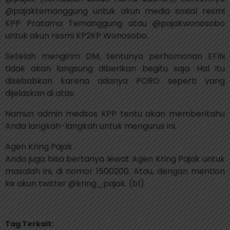
@pajaktemanggung untuk akun media sosial resmi
KPP Pratama Temanggung atau @pajakwonosobo
untuk akun resmi KP2KP Wonosobo.
Setelah mengirim DM, tentunya perhomonan EFIN
tidak akan langsung diberikan begitu saja. Hal itu
disebabkan karena adanya PORO seperti yang
dijelaskan di atas.
Namun admin medsos KPP tentu akan memberitahu
Anda langkah-langkah untuk mengurus ini.
Agen Kring Pajak
Anda juga bisa bertanya lewat Agen Kring Pajak untuk
masalah ini, di nomor 1500200. Atau, dengan mention
ke akun twitter @kring_pajak. (bl)
Tag Terkait: