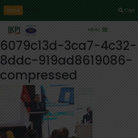
Daftar
Cari
Masuk
MENU
6079c13d-3ca7-4c32-
8ddc-919ad8619086-
compressed