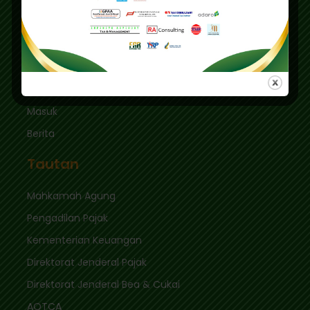
Kec. Keb. Baru Jl. Fatmawati Raya
Jakarta Selatan 12410
sekretariat@ikpi.or.id
Tautan Cepat
Masuk
Berita
Tautan
Mahkamah Agung
Pengadilan Pajak
Kementerian Keuangan
Direktorat Jenderal Pajak
Direktorat Jenderal Bea & Cukai
AOTCA