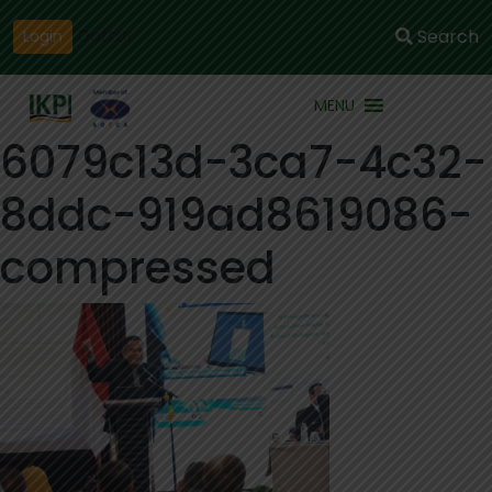
Daftar
Search
Login
MENU
6079c13d-3ca7-4c32-
8ddc-919ad8619086-
compressed