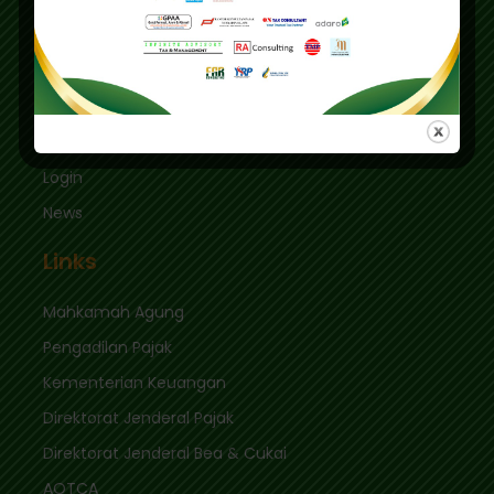
Kec. Keb. Baru Jl. Fatmawati Raya
Jakarta Selatan 12410
sekretariat@ikpi.or.id
Quick Links
Login
News
Links
Mahkamah Agung
Pengadilan Pajak
Kementerian Keuangan
Direktorat Jenderal Pajak
Direktorat Jenderal Bea & Cukai
AOTCA