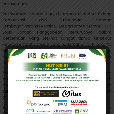
narasumber.
Pernyataan senada juga disampaikan Ketua Bidang
Komunikasi dan Hubungan Dengan
Lembaga/Instansi/Asosiasi, Departemen Humas, IKPI,
Louis Jordan Panggabean. Menurutnya, dalam
pertemuan yang terlihat sangat akrab tersebut
kepada empat asosiasi yang hadir Kanwil DJP Jakarta
Timur berterima kasih atas peran dan bantuan
konsultan pajak yang terus mengajak wajib pajak
untuk patuh akan kewajibannya.
Menurut Jordan, edukasi konsultan pajak terhadap
para wajib pajak dirasakan betul manfaatnya oleh
pemerintah. Ini salah satu penyebab tercapainya
target penerimaan pajak, dan semakin tingginya
angka kepatuhan wajib pajak dari tahun ke tahun.
Sementara itu, Kepala Kanwil DJP Jakarta Timur
Muhammad Ismiransyah M. Zain mengungkapkan,