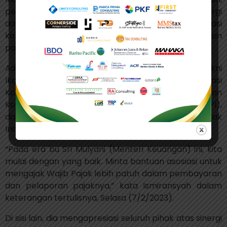
pertemuan ini dilakukan untuk meningkatkan sinergi
dan kerja sama antara otoritas dengan asosiasi
konsultan pajak dalam meningkatkan kepatuhan
pajak.
Adapun empat asosiasi konsultan pajak itu, yakni
Ikatan Konsultan Pajak Indonesia (IKPI), Asosiasi
Konsultan Pajak Publik Indonesia (AKP2I), Perkumpulan
Konsultan Praktisi Perpajakan Indonesia (PERKOPPI),
dan Perkumpulan Praktisi dan Profesi Konsultan Pajak
Indonesia (P3KPI).
“Pada era bu Sri Mulyani (Menteri Keuangan) ini, kita
mulai dengan yang baik. Minta bantuan asosiasi untuk
mengajak Wajib Pajak lebih patuh dalam pembayaran
dan pelaporan pajaknya,” kata Ismiransyah dalam
keterangan tertulisnya, Selasa (7/2/2023).
Di sisi lain, dia mengapresiasi seluruh pihak atas sinergi