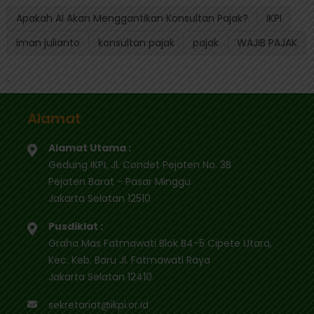
Apakah AI Akan Menggantikan Konsultan Pajak?
IKPI
iman julianto
konsultan pajak
pajak
WAJIB PAJAK
.
Alamat
Alamat Utama :
Gedung IKPI, Jl. Condet Pejaten No. 3B
Pejaten Barat - Pasar Minggu
Jakarta Selatan 12510
Pusdiklat :
Graha Mas Fatmawati Blok B4-5 Cipete Utara,
Kec. Keb. Baru Jl. Fatmawati Raya
Jakarta Selatan 12410
sekretariat@ikpi.or.id