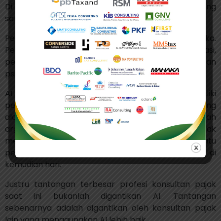
Di titik inilah manusia masih memegang peran yang
sangat besar.
Perpajakan tidak hanya berbicara mengenai angka.
Perpajakan berbicara mengenai konteks, interpretasi,
pertimbangan bisnis, risiko hukum, negosiasi, bahkan
psikologi manusia.
AI dapat membaca aturan. Tetapi AI belum memiliki
pengalaman menghadapi pemeriksaan pajak yang
alot. AI tidak memiliki intuisi saat membaca arah
argumentasi lawan dalam sengketa. AI juga tidak
memiliki tanggung jawab profesional ketika suatu
pendapat pajak menimbulkan risiko hukum di
kemudian hari.
Justru tantangan terbesar profesi konsultan pajak
saat ini bukanlah digantikan AI. Tantangan
sebenarnya adalah digantikan oleh konsultan pajak
lain yang menggunakan AI lebih baik.