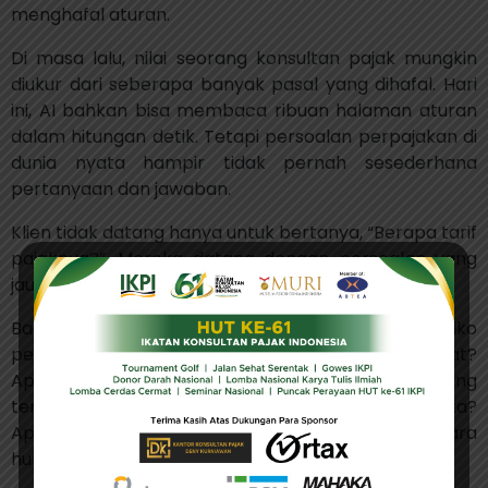
menghafal aturan.
Di masa lalu, nilai seorang konsultan pajak mungkin
diukur dari seberapa banyak pasal yang dihafal. Hari
ini, AI bahkan bisa membaca ribuan halaman aturan
dalam hitungan detik. Tetapi persoalan perpajakan di
dunia nyata hampir tidak pernah sesederhana
pertanyaan dan jawaban.
Klien tidak datang hanya untuk bertanya, “Berapa tarif
pajaknya?”. Mereka datang dengan persoalan yang
jauh lebih rumit.
Bagaimana dampak transaksi terhadap risiko
pemeriksaan? Bagaimana struktur bisnis yang tepat?
Apakah ada konsekuensi perpajakan yang
tersembunyi? Bagaimana menghadapi sengketa?
Apakah langkah yang diambil tetap aman secara
hukum?