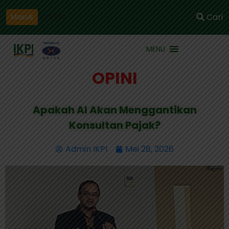
Daftar
Cari
Masuk
MENU
OPINI
Apakah AI Akan Menggantikan
Konsultan Pajak?
Admin IKPI
Mei 28, 2026