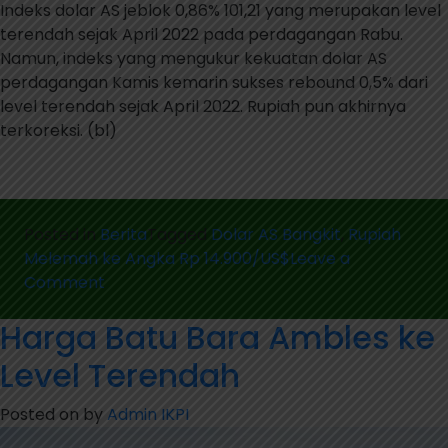
Indeks dolar AS jeblok 0,86% 101,21 yang merupakan level
terendah sejak April 2022 pada perdagangan Rabu.
Namun, indeks yang mengukur kekuatan dolar AS
perdagangan Kamis kemarin sukses rebound 0,5% dari
level terendah sejak April 2022. Rupiah pun akhirnya
terkoreksi. (bl)
Posted in
Berita
Tagged
Dolar AS Bangkit
,
Rupiah
Melemah ke Angka Rp 14.900/US$
Leave a
on
Comment
Dolar
Harga Batu Bara Ambles ke
AS
Bangkit,
Level Terendah
Rupiah
Melemah
Posted on
by
Admin IKPI
ke