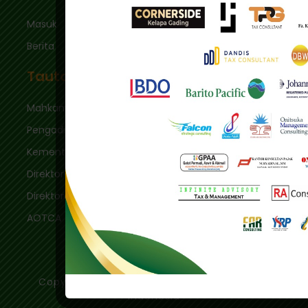
Masuk
Berita
Tautan
Mahkamah Agung
Pengadilan Pajak
Kementerian Keuangan
Direktorat Jenderal Pajak
Direktorat Jenderal Bea & Cukai
AOTCA
Copyright © 2020 - Ikatan Konsultan Pajak
Indonesia