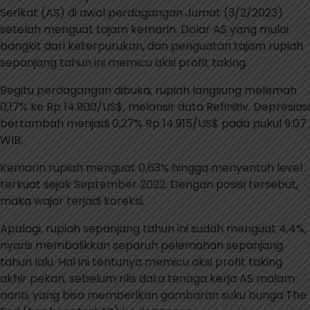
Serikat (AS) di awal perdagangan Jumat (3/2/2023)
setelah menguat tajam kemarin. Dolar AS yang mulai
bangkit dari keterpurukan, dan penguatan tajam rupiah
sepanjang tahun ini memicu aksi profit taking.
Begitu perdagangan dibuka, rupiah langsung melemah
0,17% ke Rp 14.900/US$, melansir data Refinitiv. Depresiasi
bertambah menjadi 0,27% Rp 14.915/US$ pada pukul 9:07
WIB.
Kemarin rupiah menguat 0,63% hingga menyentuh level
terkuat sejak September 2022. Dengan posisi tersebut,
maka wajar terjadi koreksi.
Apalagi, rupiah sepanjang tahun ini sudah menguat 4,4%,
nyaris membalikkan separuh pelemahan sepanjang
tahun lalu. Hal ini tentunya memicu aksi profit taking
akhir pekan, sebelum rilis data tenaga kerja AS malam
nanti, yang bisa memberikan gambaran suku bunga The