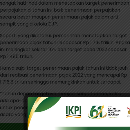
sangat hati-hati dalam menetapkan target penerimaan
perpajakan di tahun ini, baik penerimaan perpajakan
secara besar maupun penerimaan pajak dalam arti
sempit yang dikelola DJP.
Seperti yang diketahui, pemerintah menetapkan target
penerimaan pajak tahun ini sebesar Rp 1.718 triliun. Angka
ini meningkat sekitar 16% dari target pada 2022 sebesar
Rp 1.485 triliun.
Hanya saja, target penerimaan pajak tahun ini tidak jauh
dari realisasi penerimaan pajak 2022 yang mencapai Rp
1.716,8 triliun sehingga memungkinkan untuk tercapai.
“Tahun depan targetnya menjadi sangat aman, kalau
ada apa-apa seharusnya tidak ada risiko yang besar
untuk penerimaan perpajakan,” kata Robert dalam
acara yang sama. (bl)