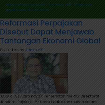
Bara Ambles ke Level Terendah
,
IKPI
,
konsultan
on
pajak
Leave a Comment
Harga
Reformasi Perpajakan
Batu
Bara
Disebut Dapat Menjawab
Ambles
ke
Tantangan Ekonomi Global
Level
Terendah
Posted on
by
Admin IKPI
JAKARTA (Suara Kaya): Pemerintah melalui Direktorat
Jenderal Pajak (DJP) tentu tidak akan mudah dalam