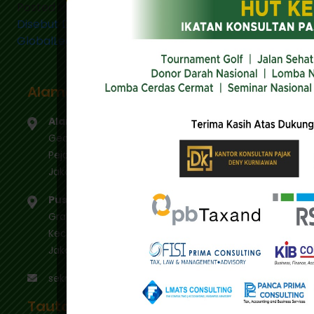
Posted in
Berita
Tagged
Reformasi Perpajakan
Disebut Dapat Menjawab Tantangan Ekonomi
on
Global
Leave a Comment
Reformasi
Perpajakan
Alamat
Disebut
Dapat
Alamat Utama :
Menjawab
Gedung IKPI, Jl. Condet Pejaten No. 3B
Tantangan
Pejaten Barat - Pasar Minggu
Ekonomi
Jakarta Selatan 12510
Global
Pusdiklat :
Graha Mas Fatmawati Blok B4-5 Cipete Utara,
Kec. Keb. Baru Jl. Fatmawati Raya
Jakarta Selatan 12410
sekretariat@ikpi.or.id
Tautan Cepat