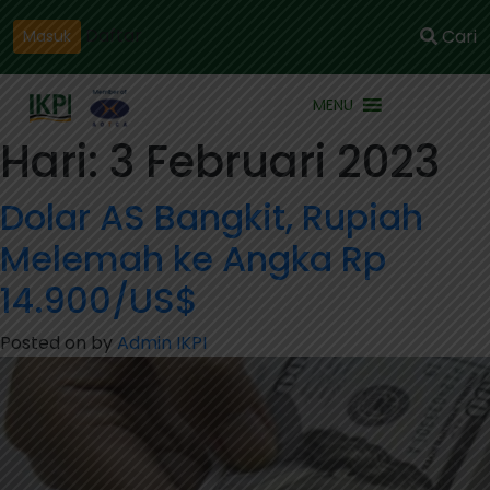
Daftar
Cari
Masuk
MENU
Hari:
3 Februari 2023
Dolar AS Bangkit, Rupiah
Melemah ke Angka Rp
14.900/US$
Posted on
by
Admin IKPI