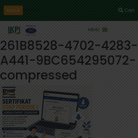
Daftar
Cari
Masuk
MENU
261B8528-4702-4283-
A441-9BC654295072-
compressed