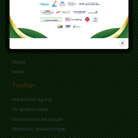
Pusdiklat :
Graha Mas Fatmawati Blok B4-5 Cipete Utara,
Kec. Keb. Baru Jl. Fatmawati Raya
Jakarta Selatan 12410
sekretariat@ikpi.or.id
Tautan Cepat
Masuk
Berita
Tautan
Mahkamah Agung
Pengadilan Pajak
Kementerian Keuangan
Direktorat Jenderal Pajak