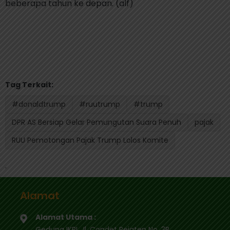
beberapa tahun ke depan. (alf)
Tag Terkait:
#donaldtrump
#ruutrump
#trump
DPR AS Bersiap Gelar Pemungutan Suara Penuh
pajak
RUU Pemotongan Pajak Trump Lolos Komite
.
Alamat
Alamat Utama :
Gedung IKPI, Jl. Condet Pejaten No. 3B