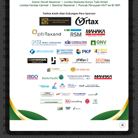
tahun ini.
Namun, tidak semua pihak menyambut positif isi RUU
tersebut. Dokumen ini juga mencakup pemangkasan
dana untuk program Medicaid, bantuan pangan, serta
pengurangan dukungan terhadap energi bersih
langkah yang diperkirakan akan memicu perdebatan
sengit di Kongres.
Sejumlah analis memperkirakan RUU ini masih harus
mengalami revisi signifikan untuk mendapatkan restu
dari seluruh anggota DPR. Senat yang dikuasai oleh
Partai Republik bahkan telah memberi sinyal bahwa
mereka tidak akan menyetujui versi saat ini tanpa
perubahan besar.
Langkah berikutnya menjadi krusial, karena hasil akhir
RUU ini berpotensi memengaruhi kebijakan fiskal,
sosial, dan lingkungan Amerika Serikat untuk