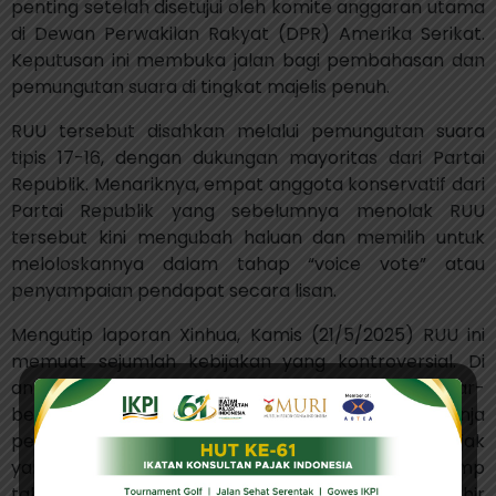
penting setelah disetujui oleh komite anggaran utama
di Dewan Perwakilan Rakyat (DPR) Amerika Serikat.
Keputusan ini membuka jalan bagi pembahasan dan
pemungutan suara di tingkat majelis penuh.
RUU tersebut disahkan melalui pemungutan suara
tipis 17-16, dengan dukungan mayoritas dari Partai
Republik. Menariknya, empat anggota konservatif dari
Partai Republik yang sebelumnya menolak RUU
tersebut kini mengubah haluan dan memilih untuk
meloloskannya dalam tahap “voice vote” atau
penyampaian pendapat secara lisan.
Mengutip laporan Xinhua, Kamis (21/5/2025) RUU ini
memuat sejumlah kebijakan yang kontroversial. Di
antaranya adalah peningkatan anggaran besar-
besaran untuk penegakan hukum imigrasi dan belanja
pertahanan, serta perpanjangan pemotongan pajak
yang pertama kali diberlakukan pada era Trump
tahun 2017 dan akan segera berakhir pada akhir