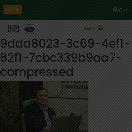
Daftar
Cari
Masuk
MENU
9ddd8023-3c69-4ef1-
82f1-7cbc339b9aa7-
compressed