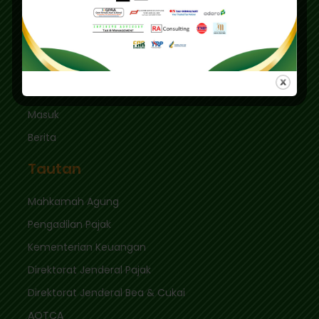
Kec. Keb. Baru Jl. Fatmawati Raya
Jakarta Selatan 12410
sekretariat@ikpi.or.id
Tautan Cepat
Masuk
Berita
Tautan
Mahkamah Agung
Pengadilan Pajak
Kementerian Keuangan
Direktorat Jenderal Pajak
Direktorat Jenderal Bea & Cukai
AOTCA