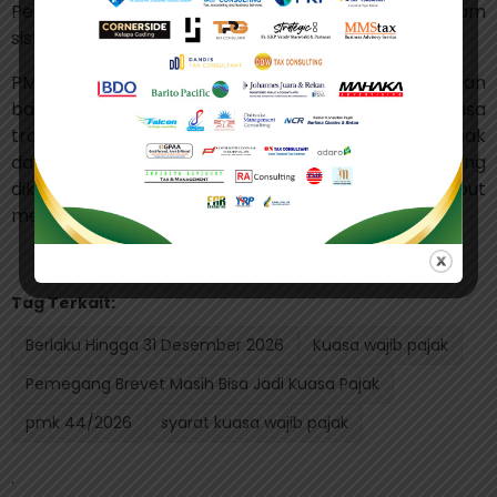
Perpajakan (KP2KP) untuk diadministrasikan dalam
sistem Direktorat Jenderal Pajak.
PMK 44 Tahun 2026 juga memberikan kepastian
bahwa Surat Kuasa Khusus yang dibuat selama masa
transisi tetap berlaku hingga pelaksanaan hak
dan/atau pemenuhan kewajiban perpajakan yang
dikuasakan selesai, meskipun proses tersebut
melewati tanggal 31 Desember 2026.
(bl)
Tag Terkait:
Berlaku Hingga 31 Desember 2026
Kuasa wajib pajak
Pemegang Brevet Masih Bisa Jadi Kuasa Pajak
pmk 44/2026
syarat kuasa wajib pajak
.