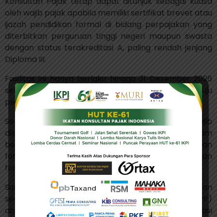
Konsultan Pajak tetap dapat ditunjuk sebagai kuasa
oleh wajib pajak apabila memiliki sertifikat brevet atau
ijazah pendidikan formal di bidang perpajakan yang
diterbitkan perguruan tinggi negeri maupun swasta
dengan status terakreditasi A, paling rendah jenjang
Diploma III.
Fasilitas ini hanya berlaku hingga 31 Desember 2026
sebagai bagian dari masa penyesuaian menuju
pemberlakuan penuh aturan baru.
Selama masa transisi, penunjukan kuasa wajib
dilakukan menggunakan Surat Kuasa Khusus dalam
bentuk kertas. Wajib Pajak juga harus melampirkan
fotokopi sertifikat brevet atau ijazah pendidikan
formal perpajakan sebagai dokumen pendukung.
Surat Kuasa Khusus tersebut kemudian disampaikan
secara langsung ke Kantor Pelayanan Pajak (KPP)
atau Kantor Pelayanan, Penyuluhan, dan Konsultasi