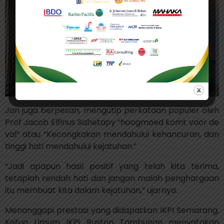
Jan juga berpesan, mengutip perkataan populer oleh
Prof Jacob Elfinus Sahetapy “hoogmoed komt voor de
val” atau “Kecongkakan mendahului kehancuran, dan
tinggi hati mendahului kejatuhan.”
“Jadi apapun hasil positif yang telah kita terima,
tetaplah rendah hati dan jangan malah penghargaan
itu membuat kita dalam kejatuhan,” ujarnya.
Menanggapi prestasi yang didapatkan IKPI Semarang,
Ketua Umum IKPI Ruston Tambunan menyatakan