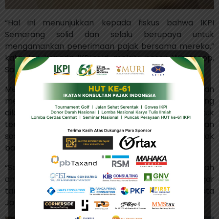
“Hal ini menunjukkan kepada fiskus bahwa IKPI
Semarang solid dan selalu berupaya untuk
mengamankan penerimaan pajak bersama mereka,”
kata Jan kepada IKPI.or.id, melalui pesan Whatsapp,
Sabtu (5/3/2023).
Meskipun telah mendapatkan penghargaan, Jan
menyatakan belum ada pencapaian khusus yang
dilakukan IKPI semarang. Tetapi, komitmen untuk
terus membantu pemerintah dalam memberikan
sosialisasi aturan perpajakan kepada wajib pajak
badan maupun orang pribadi tetap dijalankan.
“Sebagai asosiasi konsultan pajak dengan jumlah
anggota terbanyak, kami juga terus membantu agar
target penerimaan pajak bisa terus tercapai,” kata
Jan.