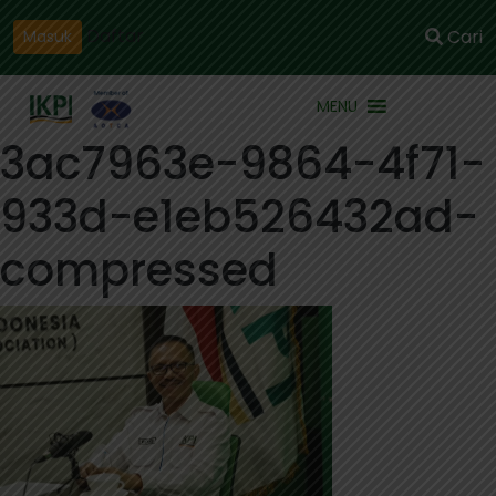
Daftar
Cari
Masuk
MENU
3ac7963e-9864-4f71-
933d-e1eb526432ad-
compressed