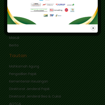
Kec. Keb. Baru Jl. Fatmawati Raya
Jakarta Selatan 12410
sekretariat@ikpi.or.id
Tautan Cepat
Masuk
Berita
Tautan
Mahkamah Agung
Pengadilan Pajak
Kementerian Keuangan
Direktorat Jenderal Pajak
Direktorat Jenderal Bea & Cukai
AOTCA