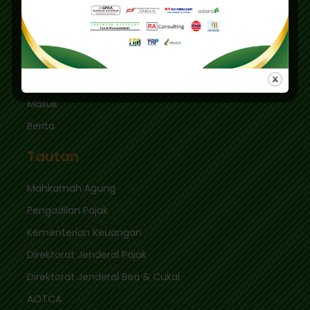
Kec. Keb. Baru Jl. Fatmawati Raya
Jakarta Selatan 12410
sekretariat@ikpi.or.id
Tautan Cepat
Masuk
Berita
Tautan
Mahkamah Agung
Pengadilan Pajak
Kementerian Keuangan
Direktorat Jenderal Pajak
Direktorat Jenderal Bea & Cukai
AOTCA