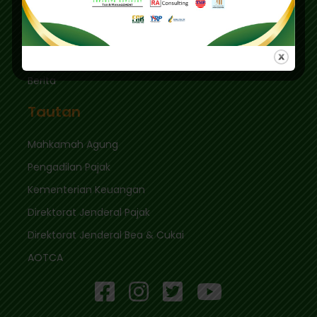
Tautan Cepat
Masuk
Berita
Tautan
Mahkamah Agung
Pengadilan Pajak
Kementerian Keuangan
Direktorat Jenderal Pajak
Direktorat Jenderal Bea & Cukai
AOTCA