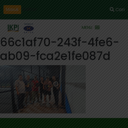
Daftar
Cari
Masuk
MENU
66c1af70-243f-4fe6-
ab09-fca2e1fe087d