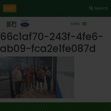
Daftar
Search
Login
MENU
66c1af70-243f-4fe6-
ab09-fca2e1fe087d