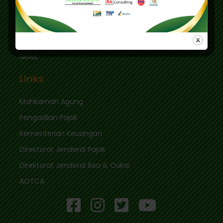
Quick Links
Login
News
Links
Mahkamah Agung
Pengadilan Pajak
Kementerian Keuangan
Direktorat Jenderal Pajak
Direktorat Jenderal Bea & Cukai
AOTCA