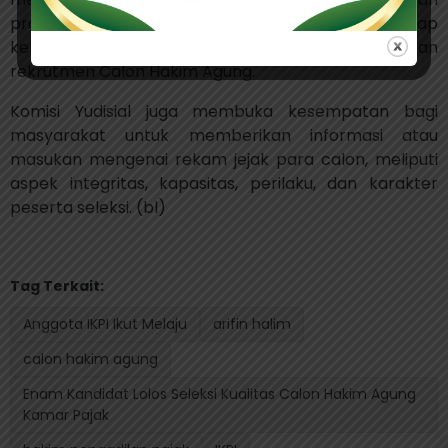
proses seleksi atau menjanjikan bantuan terhadap
keberhasilan maupun kelulusan dalam tahapan
rekrutmen Calon Hakim Agung.
Komisi Yudisial juga membuka kesempatan bagi
masyarakat untuk memberikan informasi atau
masukan mengenai rekam jejak para calon, meliputi
aspek integritas, kapasitas, perilaku, dan karakter
peserta seleksi. (bl)
Tag Terkait:
Anggota IKPI Ikut Melaju
arifin halim
calon hakim agung
Enam Kandidat Lolos Seleksi Kualitas Calon Hakim Agung
Kamar Pajak