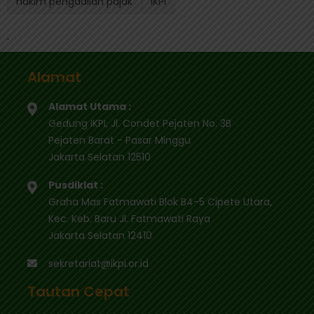
hakim pengadilan pajak
IKPI
.
Alamat
Alamat Utama :
Gedung IKPI, Jl. Condet Pejaten No. 3B
Pejaten Barat - Pasar Minggu
Jakarta Selatan 12510
Pusdiklat :
Graha Mas Fatmawati Blok B4-5 Cipete Utara,
Kec. Keb. Baru Jl. Fatmawati Raya
Jakarta Selatan 12410
sekretariat@ikpi.or.id
Tautan Cepat