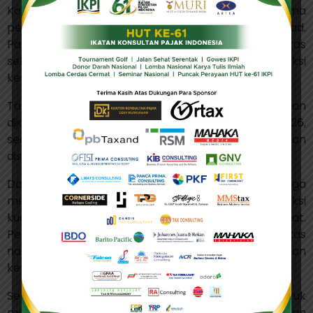
Komisi Yudisial menjelaskan bahwa nama-nama
peserta yang diumumkan disusun berdasarkan abjad.
Para kandidat yang dinyatakan lolos seleksi kualitas
selanjutnya berhak mengikuti tahapan seleksi
kesehatan dan kepribadian.
Tahapan seleksi kesehatan dan kepribadian
dijadwalkan berlangsung pada 3–5 Juni 2026,
sedangkan jadwal masing-masing peserta akan
disampaikan kemudian.
Dalam pengumumannya, Komisi Yudisial juga
menegaskan bahwa keputusan kelulusan seleksi
kualitas bersifat final dan tidak dapat diganggu gugat.
Peserta yang telah dinyatakan lolos seleksi kualitas
namun tidak mengikuti tahapan kesehatan dan
kepribadian akan dinyatakan gugur.
Selain itu, Komisi Yudisial meminta peserta untuk
mengabaikan pihak-pihak yang mengatasnamakan