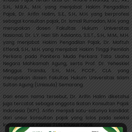
S.H., M.B.A., M.H. yang menjabat Hakim Pengadilan
Pajak, Dr. Arifin Halim, S.E., S.H., M.H. yang berprofesi
sebagai konsultan pajak, Dr. Ismail Rumadan, M.H. yang
merupakan dosen Fakultas Hukum Universitas
Nasional, Dr. L.Y. Hari Sih Advianto, S.S.T., S.H., M.M., M.H.
yang menjabat Hakim Pengadilan Pajak, Dr. Maftuh
Effendi, S.H., M.H. yang menjabat Hakim Tinggi Pemilah
Perkara pada Panitera Muda Perkara Tata Usaha
Negara Mahkamah Agung, serta Prof. Dr. Yeheskiel
Minggus Tiranda, S.H., M.H., PCCP., CLA. yang
merupakan dosen Fakultas Hukum Universitas Islam
Sultan Agung (Unissula) Semarang.
Dari enam nama tersebut, Dr. Arifin Halim diketahui
juga tercatat sebagai anggota Ikatan Konsultan Pajak
Indonesia (IKPI). Arifin menjadi satu-satunya kandidat
dari unsur konsultan pajak yang lolos pada seleksi
kualitas untuk Kamar TUN Khusus Pajak.