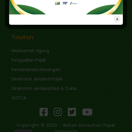
Tautan Cepat
Masuk
Berita
Tautan
Mahkamah Agung
Pengadilan Pajak
Kementerian Keuangan
Direktorat Jenderal Pajak
Direktorat Jenderal Bea & Cukai
AOTCA
Copyright © 2020 - Ikatan Konsultan Pajak
Indonesia