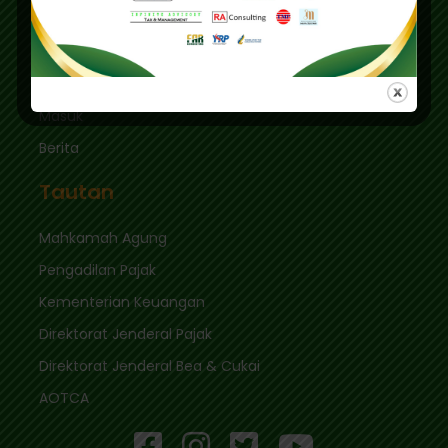
sekretariat@ikpi.or.id
Tautan Cepat
Masuk
Berita
Tautan
Mahkamah Agung
Pengadilan Pajak
Kementerian Keuangan
Direktorat Jenderal Pajak
Direktorat Jenderal Bea & Cukai
AOTCA