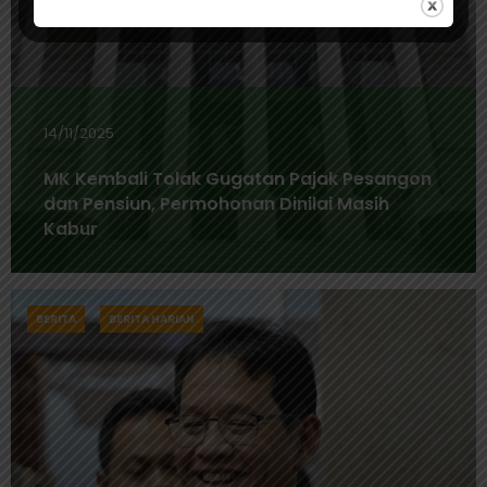
14/11/2025
MK Kembali Tolak Gugatan Pajak Pesangon
dan Pensiun, Permohonan Dinilai Masih
Kabur
BERITA
BERITA HARIAN