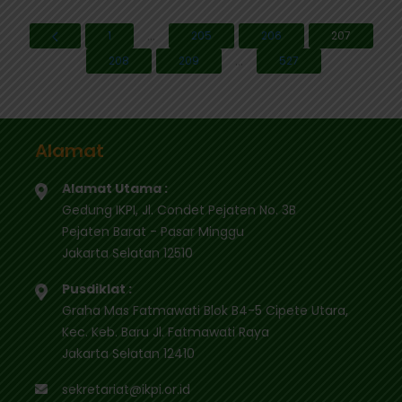
...
1
205
206
207
...
208
209
527
Alamat
Alamat Utama :
Gedung IKPI, Jl. Condet Pejaten No. 3B
Pejaten Barat - Pasar Minggu
Jakarta Selatan 12510
Pusdiklat :
Graha Mas Fatmawati Blok B4-5 Cipete Utara,
Kec. Keb. Baru Jl. Fatmawati Raya
Jakarta Selatan 12410
sekretariat@ikpi.or.id