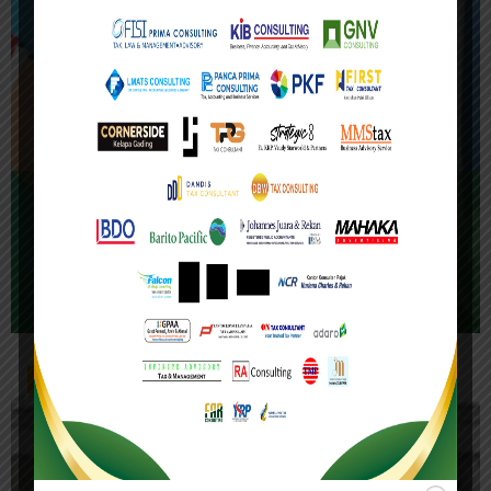
14/11/2025
BKPM Ungkap Potensi Pajak Rp1.300 Triliun
‘Dilepas’ untuk Investasi
BERITA
BERITA HARIAN