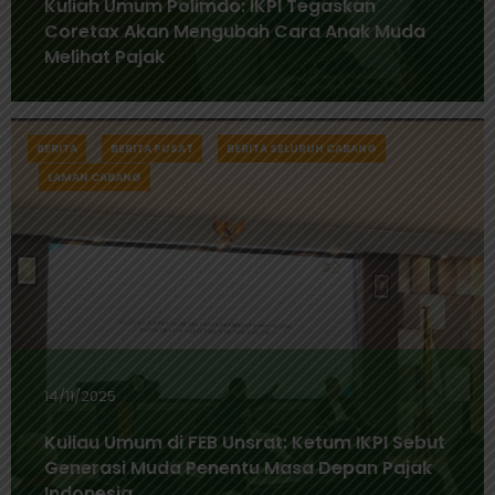
Kuliah Umum Polimdo: IKPI Tegaskan
Coretax Akan Mengubah Cara Anak Muda
Melihat Pajak
BERITA
BERITA PUSAT
BERITA SELURUH CABANG
LAMAN CABANG
14/11/2025
Kuliau Umum di FEB Unsrat: Ketum IKPI Sebut
Generasi Muda Penentu Masa Depan Pajak
Indonesia