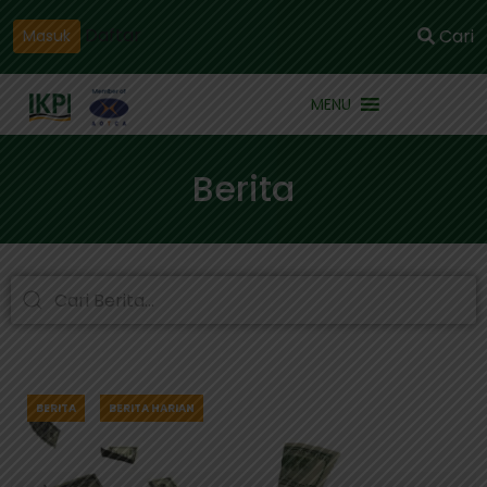
Daftar
Cari
Masuk
MENU
Berita
BERITA
BERITA HARIAN