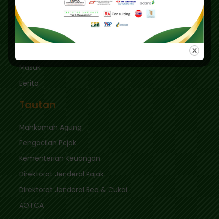
Jakarta Selatan 12410
sekretariat@ikpi.or.id
Tautan Cepat
Masuk
Berita
Tautan
Mahkamah Agung
Pengadilan Pajak
Kementerian Keuangan
Direktorat Jenderal Pajak
Direktorat Jenderal Bea & Cukai
AOTCA