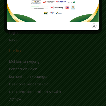
Jakarta Selatan 12410
sekretariat@ikpi.or.id
Quick Links
Login
News
Links
Mahkamah Agung
Pengadilan Pajak
Kementerian Keuangan
Direktorat Jenderal Pajak
Direktorat Jenderal Bea & Cukai
AOTCA