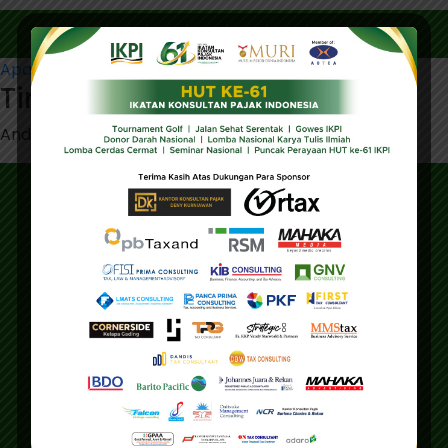
Navigasi
Apakah AI Akan Menggantikan Konsultan Pajak?
Tinggalkan Balasan
pos
Anda harus
masuk
untuk berkomentar.
Alamat
Alamat Utama :
Gedung IKPI, Jl. Condet Pejaten No. 3B
Pejaten Barat - Pasar Minggu
Jakarta Selatan 12510
Pusdiklat :
Graha Mas Fatmawati Blok B4-5 Cipete Utara,
Kec. Keb. Baru Jl. Fatmawati Raya
Jakarta Selatan 12410