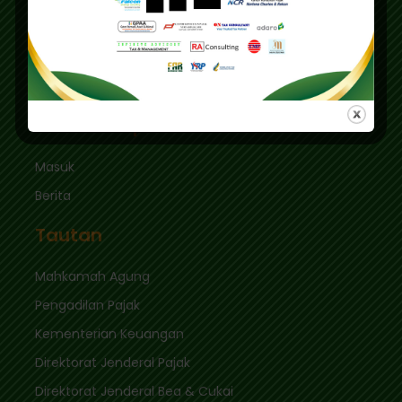
Graha Mas Fatmawati Blok B4-5 Cipete Utara,
Kec. Keb. Baru Jl. Fatmawati Raya
Jakarta Selatan 12410
sekretariat@ikpi.or.id
Tautan Cepat
Masuk
Berita
Tautan
Mahkamah Agung
Pengadilan Pajak
Kementerian Keuangan
Direktorat Jenderal Pajak
Direktorat Jenderal Bea & Cukai