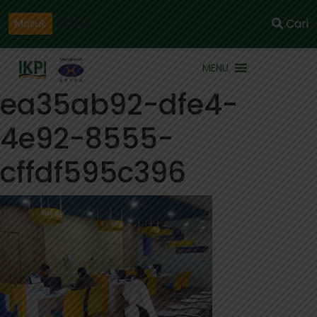
Daftar
Cari
Masuk
MENU
ea35ab92-dfe4-
4e92-8555-
cffdf595c396