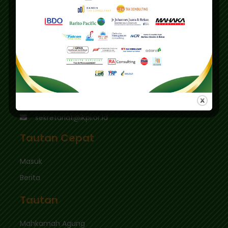
Alamat Utama :
Gedung IKPI, Jl. Condet Pejaten No. 3B
Pejaten Barat - Pasar Minggu
Jakarta Selatan 12510
Pusdiklat :
Graha Mas Fatmawati Blok B4-5 Cipete Utara,
Kec. Keb. Baru Jl. Fatmawati Raya
Jakarta Selatan 12410
sekretariat@ikpi.or.id
Tautan Cepat
Masuk
Berita
Tautan
Mahkamah Agung