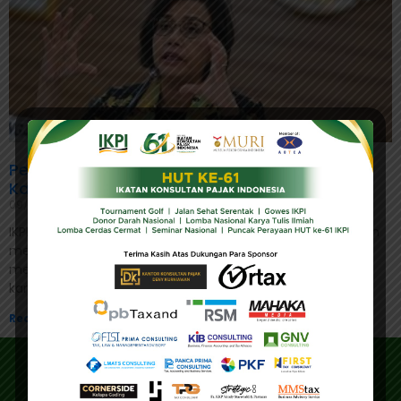
Pemerintah Masih Siapkan Instrumen Pajak
Karbon
09/05/2023
IKPI, Jakarta: Menteri Keuangan, Sri Mulyani mengaku masih
menyiapkan instrumen pajak karbon. Adapun pemerintah
memang sudah beberapa kali menunda kebijakan pajak
karbon. Berdasarkan catatan kumparan,
Read More »
Alamat