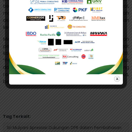
berkelanjutan. Untuk itu, sinergi kebijakan fiskal,
moneter, sektor keuangan, dan pemerintah daerah
akan terus diperkuat demi menjaga stabilitas dan
ketahanan ekonomi nasional.
Menkeu juga menyampaikan terima kasih dan
penghargaan kepada DPR RI atas semangat
konstruktif dalam pembahasan RAPBN 2026.
“Pemerintah berharap pembahasan lebih lanjut
dapat terus dilaksanakan dengan semangat gotong
royong demi terwujudnya Indonesia yang merdeka,
berdaulat, adil, dan makmur,” ujarnya. (alf)
Tag Terkait:
Sri Mulyani Apresiasi Dukungan DPR dalam Pembahasan