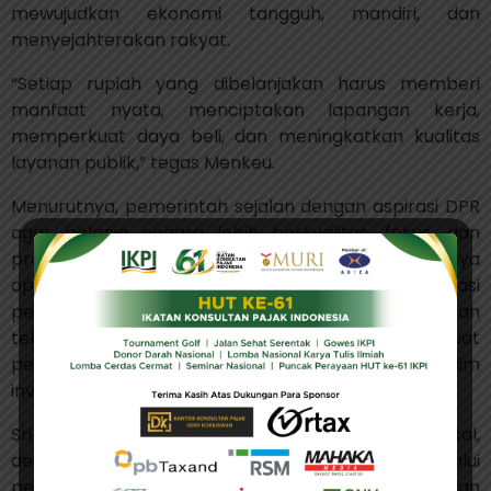
mewujudkan ekonomi tangguh, mandiri, dan
menyejahterakan rakyat.
“Setiap rupiah yang dibelanjakan harus memberi
manfaat nyata, menciptakan lapangan kerja,
memperkuat daya beli, dan meningkatkan kualitas
layanan publik,” tegas Menkeu.
Menurutnya, pemerintah sejalan dengan aspirasi DPR
agar belanja negara lebih berkualitas, fokus, dan
produktif. Selain itu, dukungan DPR dalam upaya
optimalisasi pendapatan negara melalui reformasi
perpajakan, penguatan PNBP, serta pemanfaatan
teknologi digital akan semakin memperkuat
penerimaan negara tanpa mengesampingkan iklim
investasi dan keberlanjutan dunia usaha.
Sri Mulyani juga menekankan pentingnya disiplin fiskal,
dengan menjaga defisit di bawah 3 persen PDB melalui
pengelolaan anggaran yang sehat, prudent, dan