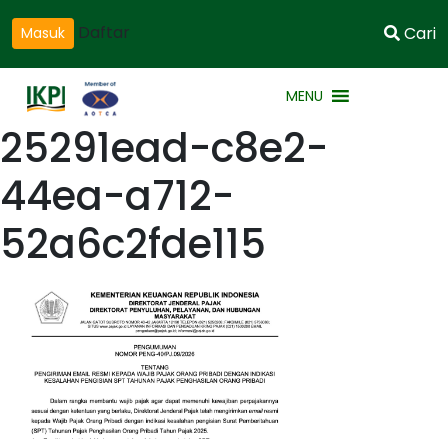
Daftar
Cari
Masuk
MENU
25291ead-c8e2-
44ea-a712-
52a6c2fde115