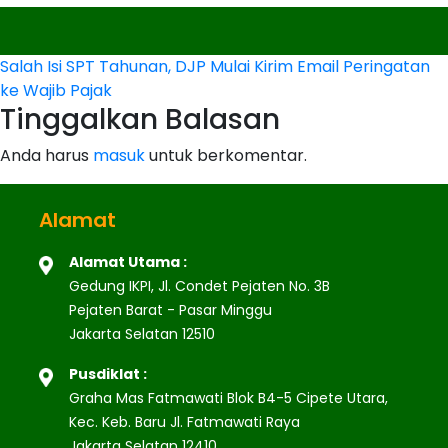
Navigasi
Salah Isi SPT Tahunan, DJP Mulai Kirim Email Peringatan
ke Wajib Pajak
pos
Tinggalkan Balasan
Anda harus
masuk
untuk berkomentar.
Alamat
Alamat Utama :
Gedung IKPI, Jl. Condet Pejaten No. 3B
Pejaten Barat - Pasar Minggu
Jakarta Selatan 12510
Pusdiklat :
Graha Mas Fatmawati Blok B4-5 Cipete Utara,
Kec. Keb. Baru Jl. Fatmawati Raya
Jakarta Selatan 12410