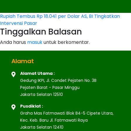
Navigasi
Rupiah Tembus Rp 18.041 per Dolar AS, BI Tingkatkan
Intervensi Pasar
pos
Tinggalkan Balasan
Anda harus
masuk
untuk berkomentar.
Alamat
Alamat Utama :
Gedung IKPI, Jl. Condet Pejaten No. 3B
Pejaten Barat - Pasar Minggu
Jakarta Selatan 12510
Pusdiklat :
Graha Mas Fatmawati Blok B4-5 Cipete Utara,
Kec. Keb. Baru Jl. Fatmawati Raya
Jakarta Selatan 12410