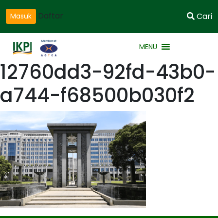
Daftar
Cari
Masuk
MENU
12760dd3-92fd-43b0-
a744-f68500b030f2