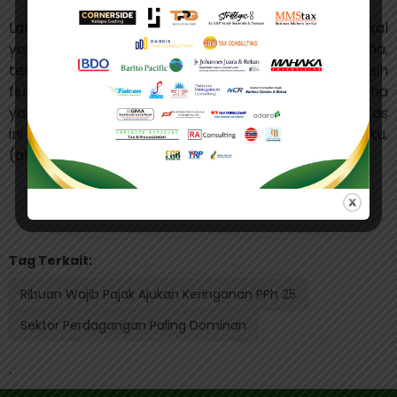
Langkah ini menjadi salah satu bentuk respons fiskal
yang memberi ruang napas bagi dunia usaha,
terutama di tengah dinamika ekonomi yang masih
fluktuatif. DJP pun mengimbau para pelaku usaha
yang memenuhi syarat untuk memanfaatkan fasilitas
ini secara bijak dan sesuai ketentuan yang berlaku.
(alf)
Tag Terkait:
Ribuan Wajib Pajak Ajukan Keringanan PPh 25
Sektor Perdagangan Paling Dominan
.