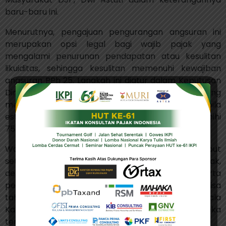
baru-baru ini.
Menurutnya, pengajuan pengurangan angsuran ini
merupakan opsi legal bagi wajib pajak yang
mengalami penurunan pendapatan atau kesulitan
likuiditas, sehingga kesulitan memenuhi kewajiban
angsuran PPh 25. Langkah ini diatur dalam Keputusan
Dirjen Pajak Nomor KEP-537/PJ/2000, yang
memungkinkan pengurangan diberikan apabila
estimasi pajak terutang tahun berjalan tidak melebihi
75% dari PPh terutang tahun sebelumnya.
Wajib pajak dapat mengajukan permohonan tersebut
setelah melewati tiga bulan pertama tahun pajak,
dengan menyertakan proyeksi pendapatan serta
perhitungan ulang kewajiban pajaknya untuk sisa
tahun berjalan. Permohonan diajukan ke Kepala
Kantor Pelayanan Pajak (KPP) tempat mereka
terdaftar.