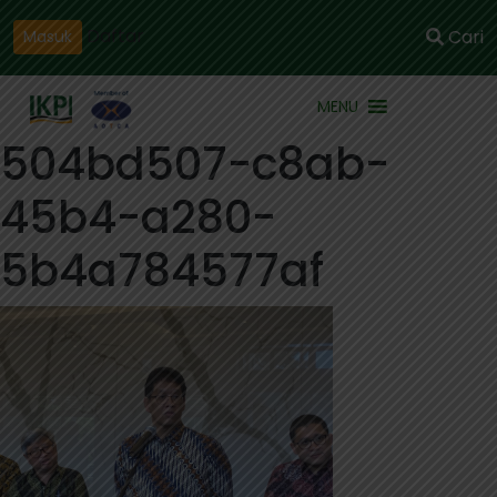
Daftar
Cari
Masuk
MENU
504bd507-c8ab-
45b4-a280-
5b4a784577af