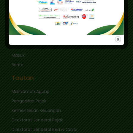
Graha Mas Fatmawati Blok B4-5 Cipete Utara,
Kec. Keb. Baru Jl. Fatmawati Raya
Jakarta Selatan 12410
sekretariat@ikpi.or.id
Tautan Cepat
Masuk
Berita
Tautan
Mahkamah Agung
Pengadilan Pajak
Kementerian Keuangan
Direktorat Jenderal Pajak
Direktorat Jenderal Bea & Cukai