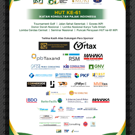
tanda-tanda pemulihan pada beberapa bulan
terakhir. Suryo mencontohkan, pada kuartal III-2024
setoran pajak dari sektor pertambangan telah
tumbuh sebesar 23,3%, dengan bulan September
mencatatkan pertumbuhan 56,5%, Oktober
mencapai 80,4%, dan November sebesar 49,6%.
“Pertambangan-pertambangan tertentu mengalami
peningkatan, bijih logam dan segala macam
mengalami peningkatan,” lanjutnya.
Sebagai langkah untuk mengejar target, DJP juga
menerapkan strategi dinamisasi dalam pengawasan
pajak. Dinamisasi ini melibatkan penyesuaian
angsuran pajak penghasilan (PPh) Pasal 25 pada
perusahaan-perusahaan yang mengalami
keuntungan signifikan. DJP berkomitmen untuk terus
memantau kinerja perusahaan-perusahaan tersebut
dan melakukan penyesuaian angsuran pajak sesuai