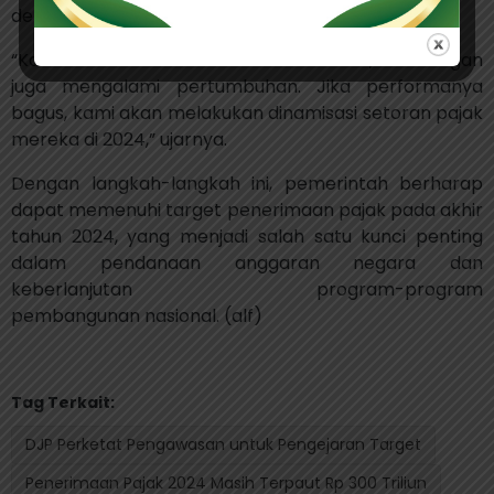
dengan kondisi terkini.
“Kami terus awasi kondisi terkini mereka, belakangan
juga mengalami pertumbuhan. Jika performanya
bagus, kami akan melakukan dinamisasi setoran pajak
mereka di 2024,” ujarnya.
Dengan langkah-langkah ini, pemerintah berharap
dapat memenuhi target penerimaan pajak pada akhir
tahun 2024, yang menjadi salah satu kunci penting
dalam pendanaan anggaran negara dan
keberlanjutan program-program
pembangunan nasional. (alf)
Tag Terkait:
DJP Perketat Pengawasan untuk Pengejaran Target
Penerimaan Pajak 2024 Masih Terpaut Rp 300 Triliun