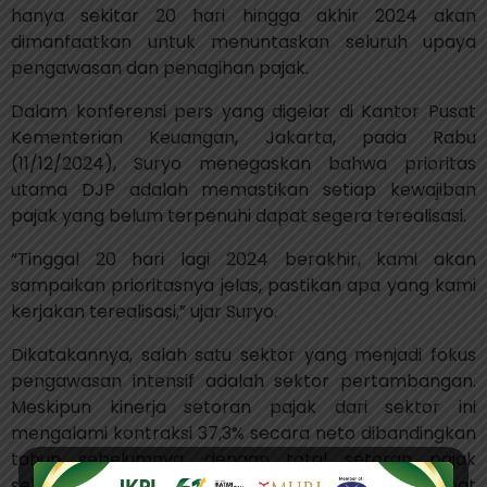
hanya sekitar 20 hari hingga akhir 2024 akan
dimanfaatkan untuk menuntaskan seluruh upaya
pengawasan dan penagihan pajak.
Dalam konferensi pers yang digelar di Kantor Pusat
Kementerian Keuangan, Jakarta, pada Rabu
(11/12/2024), Suryo menegaskan bahwa prioritas
utama DJP adalah memastikan setiap kewajiban
pajak yang belum terpenuhi dapat segera terealisasi.
“Tinggal 20 hari lagi 2024 berakhir, kami akan
sampaikan prioritasnya jelas, pastikan apa yang kami
kerjakan terealisasi,” ujar Suryo.
Dikatakannya, salah satu sektor yang menjadi fokus
pengawasan intensif adalah sektor pertambangan.
Meskipun kinerja setoran pajak dari sektor ini
mengalami kontraksi 37,3% secara neto dibandingkan
tahun sebelumnya, dengan total setoran pajak
sebesar Rp 96,35 triliun per November 2024, terdapat