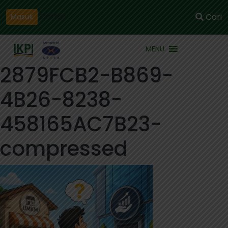
Daftar
Cari
Masuk
MENU
2879FCB2-B869-
4B26-8238-
458165AC7B23-
compressed