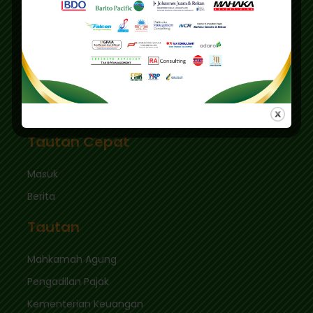
Jakarta Selatan 12510
Pusdiklat :
Graha Mas Fatmawati Blok B4-5 Cipete Utara,
Kec. Keb. Baru Jl. Fatmawati Raya
Jakarta Selatan 12410
sekretariat@ikpi.or.id
Tautan Cepat
Masuk
Berita
Tautan
Mahkamah Agung
Pengadilan Pajak
Kementerian Keuangan