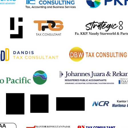
MK 96/2023: 0% – Tarif PMK 4/2025: 0%
rif PMK 96/2023: 10% – Tarif PMK 4/2025: 15%
if PMK 96/2023: 10–15% – Tarif PMK 4/2025: 15%
023: 0–20% – Tarif PMK 4/2025: 15%
rif PMK 96/2023: 15–25% – Tarif PMK 4/2025: 25%
3: 25–30% – Tarif PMK 4/2025: 25%
 15–20% – Tarif PMK 4/2025: 25%
95, 8711.60.99, dan 8712) – Tarif PMK 96/2023: 25–40% – Tar
n melebihi FOB USD 3 hingga FOB USD 1500 dikenakan singl