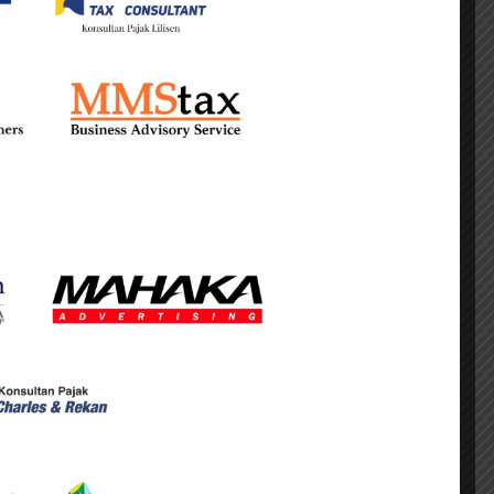
if PMK 4/2025: 25%
e tariff sebesar 7,5%.