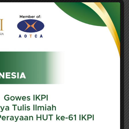
pa jenis komoditas tertentu melalui
ea masuk yang sebelumnya menggunakan
il, sepatu, kosmetik, besi baja, sepeda,
dalam tiga kelompok, yakni 0%, 15%, dan