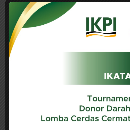
IKPI, Jakarta: Pemerintah resmi mengubah 
Peraturan Menteri Keuangan (PMK) Nomor
tarif most favored nation (MFN), sebagai
Sebelumnya, terdapat delapan jenis komodit
dan jam tangan. Dengan adanya PMK 4/2025,
25%.