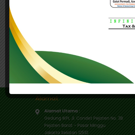
• Barang kiriman dengan FOB kurang dari 
Untuk barang kiriman di luar komoditas ya
Harmonized System Code (HS Code) dalam 
Tag Terkait:
Ini Rinciannya!
Pemerintah Ubah Tarif Bea 
.
Alamat
Alamat Utama :
Gedung IKPI, Jl. Condet Pejaten No. 3B
Pejaten Barat - Pasar Minggu
Jakarta Selatan 12510