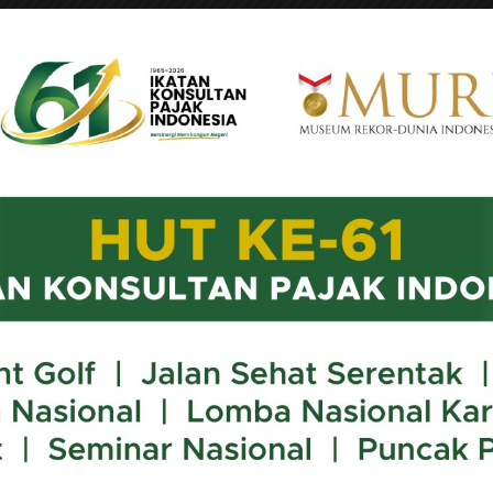
tarif bea masuk atas impor barang kiriman untuk bebera
 4 Tahun 2025. Kebijakan ini menyederhanakan tarif b
mana diatur dalam PMK Nomor 96 Tahun 2023.
as yang dikenakan tarif MFN, yaitu tas, buku, produk tekst
 tarif bea masuk untuk komoditas tersebut kini terbagi 