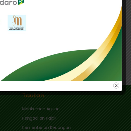
a tarif MFN yang diatur berdasarkan
Tautan
Mahkamah Agung
Pengadilan Pajak
Kementerian Keuangan