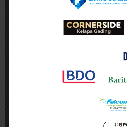
• Sepeda (sebelumnya 25–40%).
Detail Tarif Per Komoditas
• Buku (HS Code: 4901 s.d. 4904) – Tarif P
• Jam Tangan (HS Code: 9101 dan 9102) – Ta
• Kosmetik (HS Code: 3303 s.d. 3307) – Tar
• Besi Baja (HS Code: 73) – Tarif PMK 96/2
• Produk Tekstil (HS Code: 61, 62, 63) – Ta
• Sepatu (HS Code: 64) – Tarif PMK 96/202
• Tas (HS Code: 4202) – Tarif PMK 96/2023:
• Sepeda (HS Code: 8711.60.92 s.d. 8711.60.
Ketentuan Bea Masuk Barang Kiriman
• Impor barang kiriman dengan nilai pabea