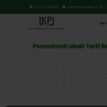
(021) 79189125
sekretariat@ikpi.or.id
Be
Pemerintah Ubah Tarif B