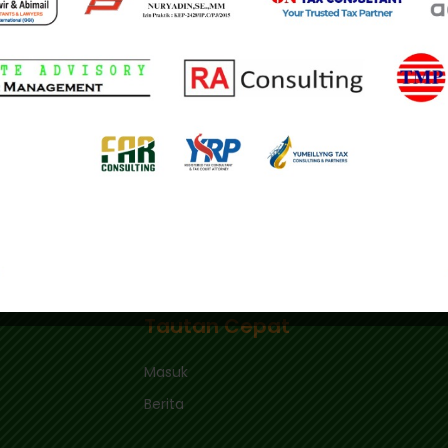
USD 3 dibebaskan dari bea masuk.
ng telah disebutkan, tarif bea masuk tetap mengacu pad
Buku Tarif Kepabeanan Indonesia 2022. (alf)
Masuk Barang Kiriman melalui PMK 4/2025
Tautan Cepat
Masuk
Berita