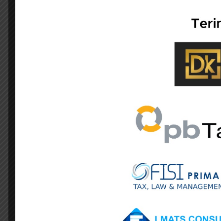
Rincian Tarif Bea Masuk Berdasarkan PMK
• Tarif 0%
• Buku (tidak berubah dari sebelumnya).
• Tarif 15%
• Kosmetik (sebelumnya 10–15%).
• Besi baja (sebelumnya 0–20%).
• Jam tangan (sebelumnya 10%).
• Tarif 25%
• Tas (sebelumnya 15–20%).
• Produk tekstil (sebelumnya 5–25%).
• Alas kaki (sebelumnya 5–30%).