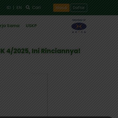
ID
|
EN
Cari
Masuk
Daftar
rja Sama
USKP
 4/2025, Ini Rinciannya!