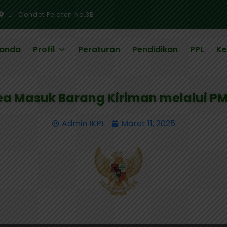
Jl. Condet Pejaten No.3B
randa
Profil
Peraturan
Pendidikan
PPL
Ke
ea Masuk Barang Kiriman melalui PMK
Admin IKPI
Maret 11, 2025