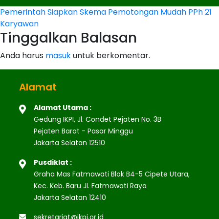
Navigasi
Pemerintah Siapkan Skema Pemotongan Mudah PPh 21
Karyawan
pos
Tinggalkan Balasan
Anda harus
masuk
untuk berkomentar.
Alamat
Alamat Utama :
Gedung IKPI, Jl. Condet Pejaten No. 3B
Pejaten Barat - Pasar Minggu
Jakarta Selatan 12510
Pusdiklat :
Graha Mas Fatmawati Blok B4-5 Cipete Utara,
Kec. Keb. Baru Jl. Fatmawati Raya
Jakarta Selatan 12410
sekretariat@ikpi.or.id