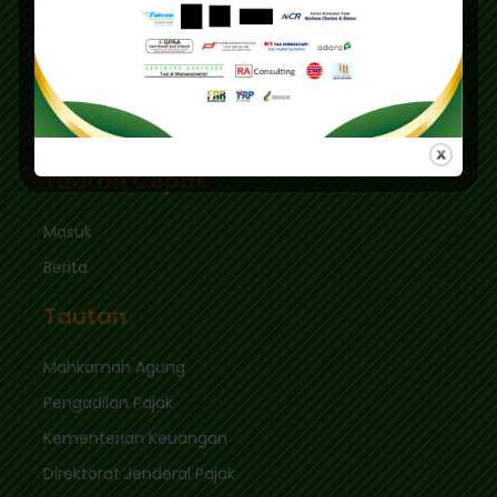
Pusdiklat :
Graha Mas Fatmawati Blok B4-5 Cipete Utara,
Kec. Keb. Baru Jl. Fatmawati Raya
Jakarta Selatan 12410
sekretariat@ikpi.or.id
Tautan Cepat
Masuk
Berita
Tautan
Mahkamah Agung
Pengadilan Pajak
Kementerian Keuangan
Direktorat Jenderal Pajak