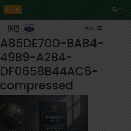
Daftar
Cari
Masuk
MENU
A85DE70D-BAB4-
49B9-A2B4-
DF0658B44AC6-
compressed